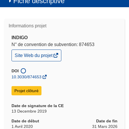
Fiche descriptive
Informations projet
INDIGO
N° de convention de subvention: 874653
(s’ouvre
Site Web du projet
dans
une
nouvelle
DOI
fenêtre)
10.3030/874653
Projet clôturé
Date de signature de la CE
13 Decembre 2019
Date de début
Date de fin
1 Avril 2020
31 Mars 2026