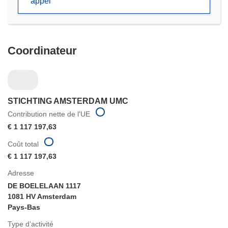
appel
fenêtre)
Coordinateur
STICHTING AMSTERDAM UMC
Contribution nette de l'UE
€ 1 117 197,63
Coût total
€ 1 117 197,63
Adresse
DE BOELELAAN 1117
1081 HV Amsterdam
Pays-Bas
Type d’activité