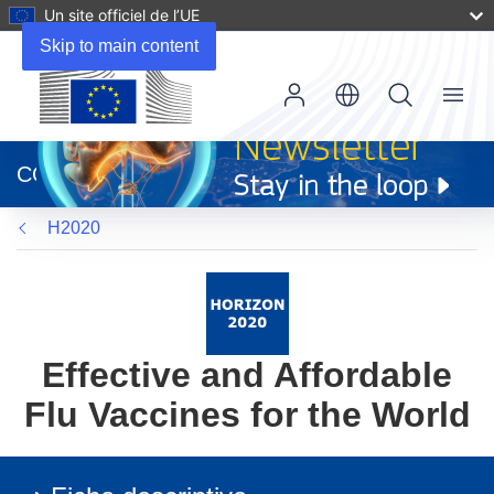
Un site officiel de l’UE
Skip to main content
Menu
(s’ouvre
dans
CORDIS
une
nouvelle
H2020
fenêtre)
Effective and Affordable
Flu Vaccines for the World