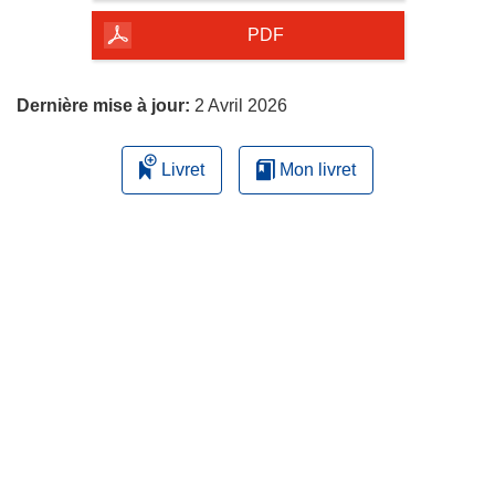
de
la
PDF
page
Dernière mise à jour:
2 Avril 2026
Livret
Mon livret