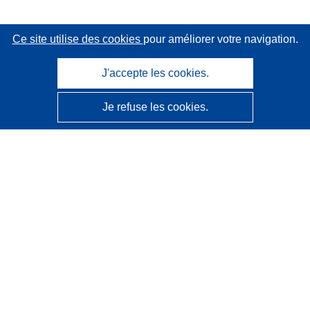
Ce site utilise des cookies
pour améliorer votre navigation.
J'accepte les cookies.
Je refuse les cookies.
CORDIS - Résultats de la recherche de l’UE
Ce site web est géré par l'
Office des publications de
l’Union européenne
Accessibilité
Classification semi-automatique des projets - Avis sur
l’explicabilité
Contactez nous