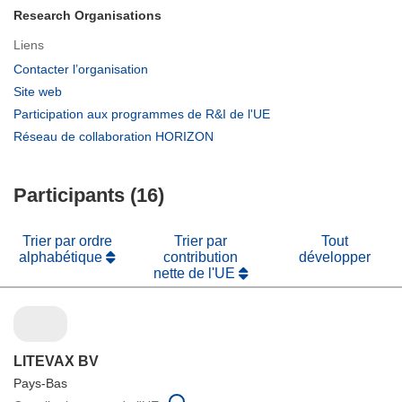
Research Organisations
Liens
(s’ouvre
Contacter l’organisation
dans
(s’ouvre
Site web
une
dans
(s’ouvre
Participation aux programmes de R&I de l'UE
nouvelle
une
dans
(s’ouvre
Réseau de collaboration HORIZON
fenêtre)
nouvelle
une
dans
fenêtre)
nouvelle
une
fenêtre)
Participants (16)
nouvelle
fenêtre)
Trier par ordre
Trier par
Tout
alphabétique
contribution
développer
nette de l'UE
LITEVAX BV
Pays-Bas