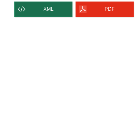
der
XML
PDF
Seite
herunterladen