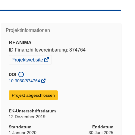
Projektinformationen
REANIMA
ID Finanzhilfevereinbarung: 874764
(öffnet
Projektwebsite
in
neuem
DOI
Fenster)
10.3030/874764
Projekt abgeschlossen
EK-Unterschriftsdatum
12 Dezember 2019
Startdatum
Enddatum
1 Januar 2020
30 Juni 2025