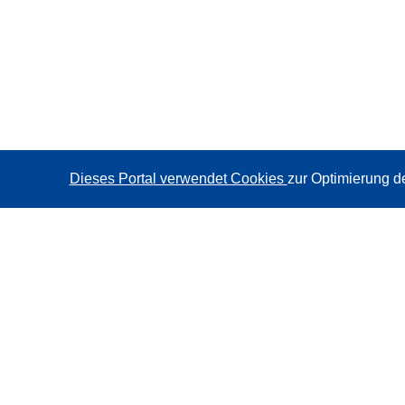
Dieses Portal verwendet Cookies
zur Optimierung d
CORDIS - Forschungsergebnisse der EU
Diese Website wird vom
Amt für Veröffentlichungen der
Europäischen Union
verwaltet.
Barrierefreiheit