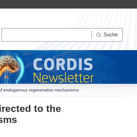
Suche
Suche
on of endogenous regenerative mechanisms
rected to the
isms