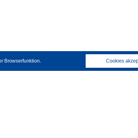
er Browserfunktion.
Cookies akzep
Kontakt
Wenden Sie sich an das Help Desk
Häufig gestellte Fragen
(mit Antworten)