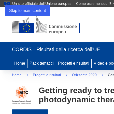
Un sito ufficiale dell’Unione europea
Come esserne sicuri?
Skip to main content
(si apre in una nuova finestra)
CORDIS - Risultati della ricerca dell’UE
Home
Pack tematici
Progetti e risultati
Video e po
Home
Progetti e risultati
Orizzonte 2020
Get
Getting ready to t
photodynamic ther