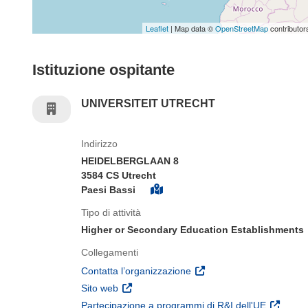
Leaflet
| Map data ©
OpenStreetMap
contributor
Istituzione ospitante
UNIVERSITEIT UTRECHT
Indirizzo
HEIDELBERGLAAN 8
3584 CS Utrecht
Paesi Bassi
Tipo di attività
Higher or Secondary Education Establishments
Collegamenti
(si apre in una nuova fines
Contatta l’organizzazione
(si apre in una nuova finestra)
Sito web
(si apre 
Partecipazione a programmi di R&I dell'UE