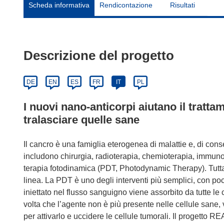
Scheda informativa
Rendicontazione
Risultati
Descrizione del progetto
DE
EN
ES
FR
IT
PL
I nuovi nano-anticorpi aiutano il trattam
tralasciare quelle sane
Il cancro è una famiglia eterogenea di malattie e, di cons
includono chirurgia, radioterapia, chemioterapia, immuno
terapia fotodinamica (PDT, Photodynamic Therapy). Tuttav
linea. La PDT è uno degli interventi più semplici, con po
iniettato nel flusso sanguigno viene assorbito da tutte le
volta che l’agente non è più presente nelle cellule sane,
per attivarlo e uccidere le cellule tumorali. Il progetto RE