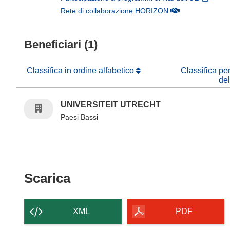
(si apre in una nuo
Rete di collaborazione HORIZON
Beneficiari (1)
Classifica in ordine alfabetico
Classifica pe
de
UNIVERSITEIT UTRECHT
Paesi Bassi
Scarica il contenuto della p
Scarica
XML
PDF