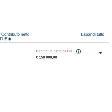
va finestra)
r Contributo netto
Espandi tutto
ll'UE
Contributo netto dell'UE
€ 150 000,00
agina