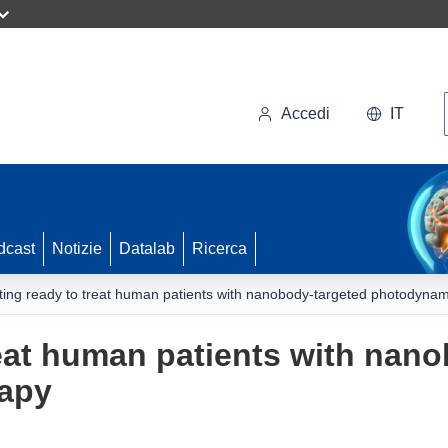
Accedi
IT
dcast
Notizie
Datalab
Ricerca
ting ready to treat human patients with nanobody-targeted photodynam
reat human patients with nan
apy