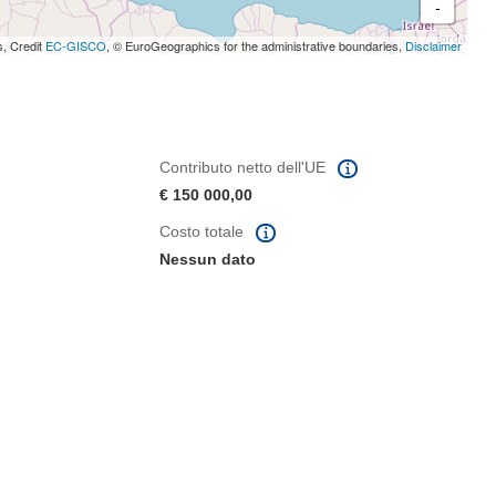
-
s, Credit
EC-GISCO
, © EuroGeographics for the administrative boundaries,
Disclaimer
Contributo netto dell'UE
€ 150 000,00
Costo totale
Nessun dato
tra)
in una nuova finestra)