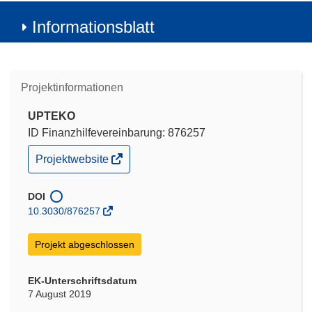
Informationsblatt
Projektinformationen
UPTEKO
ID Finanzhilfevereinbarung: 876257
(öffnet
Projektwebsite
in
neuem
Fenster)
DOI
10.3030/876257
Projekt abgeschlossen
EK-Unterschriftsdatum
7 August 2019