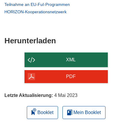
in
(öffnet
Teilnahme an EU-FuI-Programmen
neuem
in
(öffnet
HORIZON-Kooperationsnetzwerk
Fenster)
neuem
in
Fenster)
neuem
Fenster)
Den
Herunterladen
Inhalt
der
XML
Seite
herunterladen
PDF
Letzte Aktualisierung:
4 Mai 2023
Booklet
Mein Booklet