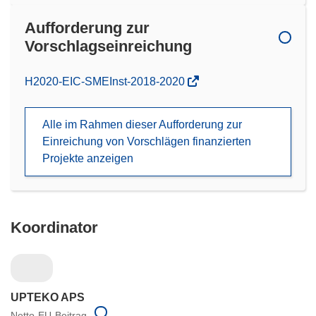
Aufforderung zur
Vorschlagseinreichung
(öffnet
H2020-EIC-SMEInst-2018-2020
in
neuem
Alle im Rahmen dieser Aufforderung zur
Fenster)
Einreichung von Vorschlägen finanzierten
Projekte anzeigen
Koordinator
UPTEKO APS
Netto-EU-Beitrag