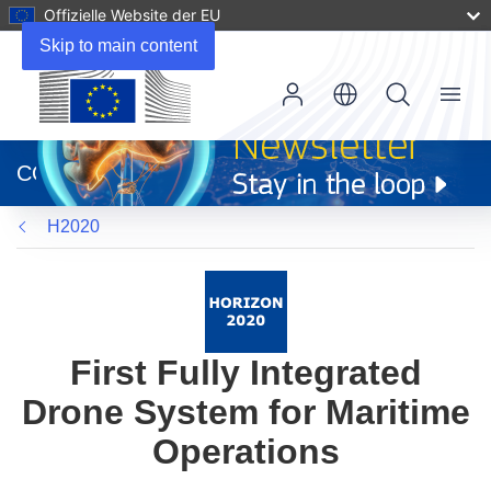
Offizielle Website der EU
Skip to main content
Menu
(öffnet
in
CORDIS
neuem
Fenster)
H2020
First Fully Integrated
Drone System for Maritime
Operations