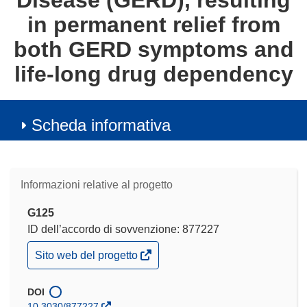
Disease (GERD), resulting
in permanent relief from
both GERD symptoms and
life-long drug dependency
Scheda informativa
Informazioni relative al progetto
G125
ID dell’accordo di sovvenzione: 877227
(si
Sito web del progetto
apre
in
una
DOI
nuova
10.3030/877227