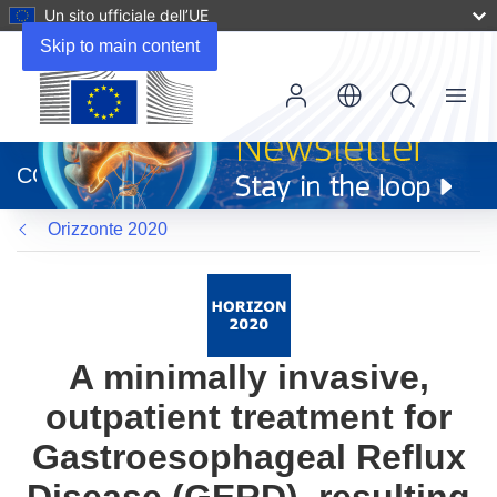
Un sito ufficiale dell’UE
Skip to main content
Menu
(si
apre
CORDIS
in
una
Orizzonte 2020
nuova
finestra)
A minimally invasive,
outpatient treatment for
Gastroesophageal Reflux