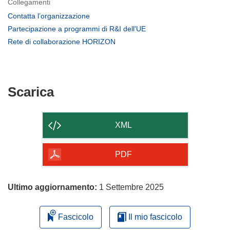
Collegamenti
(si
Contatta l’organizzazione
apre
(si
Partecipazione a programmi di R&I dell'UE
in
apre
(si
Rete di collaborazione HORIZON
una
in
apre
nuova
una
in
finestra)
nuova
una
finestra)
nuova
Scarica
Scarica
finestra)
il
contenuto
XML
della
pagina
PDF
Ultimo aggiornamento:
1 Settembre 2025
Fascicolo
Il mio fascicolo