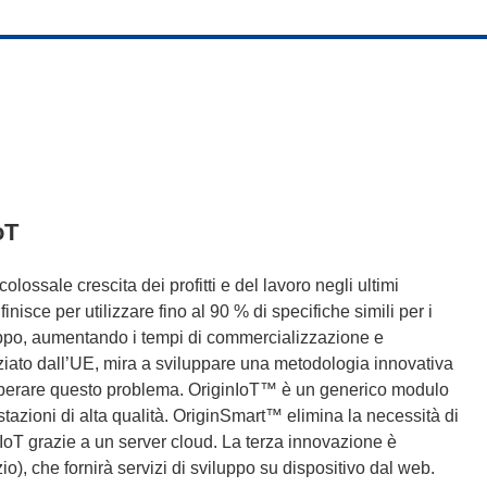
oT
lossale crescita dei profitti e del lavoro negli ultimi
inisce per utilizzare fino al 90 % di specifiche simili per i
luppo, aumentando i tempi di commercializzazione e
nanziato dall’UE, mira a sviluppare una metodologia innovativa
 superare questo problema. OriginIoT™ è un generico modulo
azioni di alta qualità. OriginSmart™ elimina la necessità di
IoT grazie a un server cloud. La terza innovazione è
, che fornirà servizi di sviluppo su dispositivo dal web.