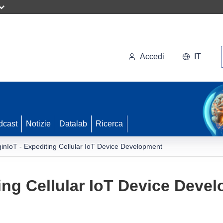
Accedi
IT
dcast
Notizie
Datalab
Ricerca
ginIoT - Expediting Cellular IoT Device Development
ting Cellular IoT Device Deve