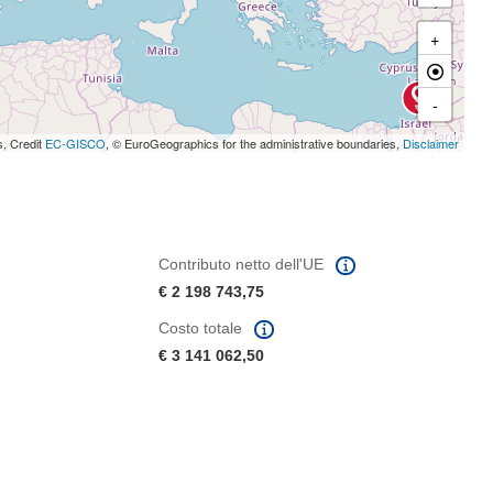
+
-
s, Credit
EC-GISCO
, © EuroGeographics for the administrative boundaries,
Disclaimer
Contributo netto dell'UE
€ 2 198 743,75
Costo totale
€ 3 141 062,50