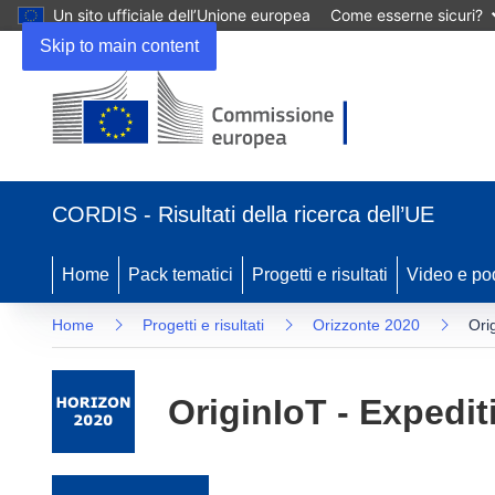
Un sito ufficiale dell’Unione europea
Come esserne sicuri?
Skip to main content
(si apre in una nuova finestra)
CORDIS - Risultati della ricerca dell’UE
Home
Pack tematici
Progetti e risultati
Video e po
Home
Progetti e risultati
Orizzonte 2020
Ori
OriginIoT - Expedi