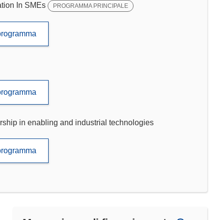
tion In SMEs
PROGRAMMA PRINCIPALE
to programma
to programma
p in enabling and industrial technologies
to programma