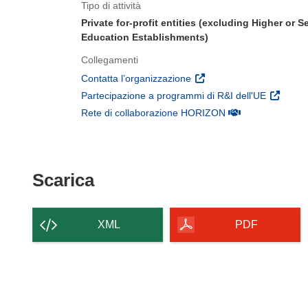
Tipo di attività
Private for-profit entities (excluding Higher or 
Education Establishments)
Collegamenti
(si apre in una nuova fines
Contatta l’organizzazione
(si apre 
Partecipazione a programmi di R&I dell'UE
(si apre in una nuo
Rete di collaborazione HORIZON
Scarica il contenuto della p
Scarica
XML
PDF