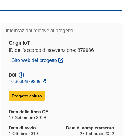
Informazioni relative al progetto
OriginIoT
ID dell’accordo di sovvenzione: 879986
(si apre in una nuova finestra)
Sito web del progetto
DOI
10.3030/879986
Progetto chiuso
Data della firma CE
19 Settembre 2019
Data di avvio
Data di completamento
1 Ottobre 2019
28 Febbraio 2022