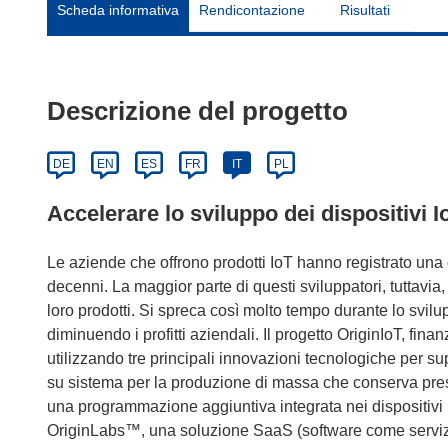
Scheda informativa
Rendicontazione
Risultati
Descrizione del progetto
DE
EN
ES
FR
IT
PL
Accelerare lo sviluppo dei dispositivi I
Le aziende che offrono prodotti IoT hanno registrato una co
decenni. La maggior parte di questi sviluppatori, tuttavia, f
loro prodotti. Si spreca così molto tempo durante lo svi
diminuendo i profitti aziendali. Il progetto OriginIoT, fi
utilizzando tre principali innovazioni tecnologiche per
su sistema per la produzione di massa che conserva prest
una programmazione aggiuntiva integrata nei dispositivi 
OriginLabs™, una soluzione SaaS (software come servizio)