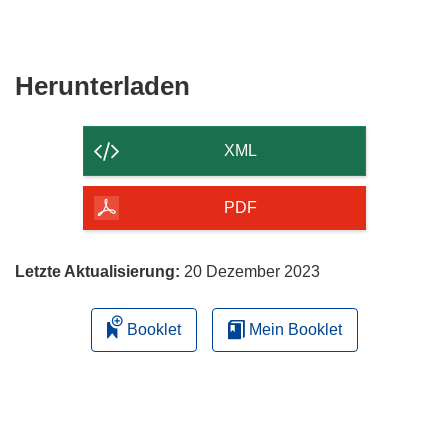
neuem
in
Fenster)
neuem
Fenster)
Den
Herunterladen
Inhalt
der
XML
Seite
herunterladen
PDF
Letzte Aktualisierung:
20 Dezember 2023
Booklet
Mein Booklet