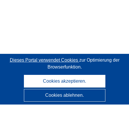
Dieses Portal verwendet Cookies
zur Optimierung der
Browserfunktion.
Cookies akzeptieren.
Cookies ablehnen.
CORDIS - Forschungsergebnisse der EU
Diese Website wird vom
Amt für Veröffentlichungen der
Europäischen Union
verwaltet.