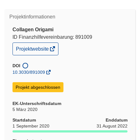
Projektinformationen
Collagen Origami
ID Finanzhilfevereinbarung: 891009
(öffnet
Projektwebsite
in
neuem
Fenster)
DOI
10.3030/891009
Projekt abgeschlossen
EK-Unterschriftsdatum
5 März 2020
Startdatum
Enddatum
1 September 2020
31 August 2022