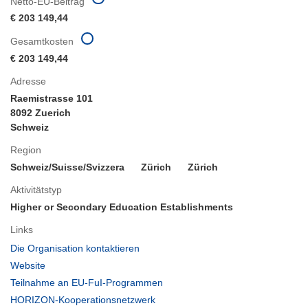
Netto-EU-Beitrag
€ 203 149,44
Gesamtkosten
€ 203 149,44
Adresse
Raemistrasse 101
8092 Zuerich
Schweiz
Region
Schweiz/Suisse/Svizzera
Zürich
Zürich
Aktivitätstyp
Higher or Secondary Education Establishments
Links
(öffnet
Die Organisation kontaktieren
in
(öffnet
Website
neuem
in
(öffnet
Teilnahme an EU-FuI-Programmen
Fenster)
neuem
in
(öffnet
HORIZON-Kooperationsnetzwerk
Fenster)