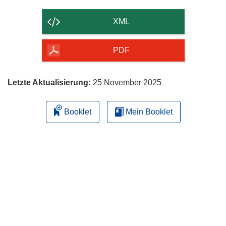
Inhalt
der
XML
Seite
herunterladen
PDF
Letzte Aktualisierung:
25 November 2025
Booklet
Mein Booklet