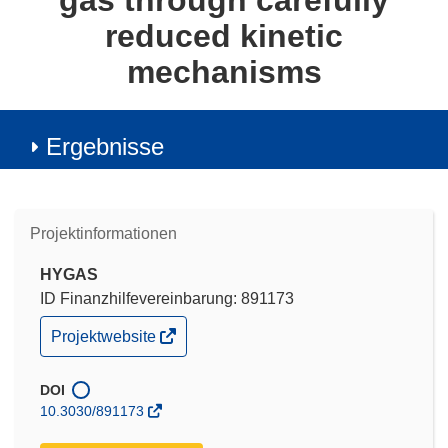
gas through carefully
reduced kinetic
mechanisms
Ergebnisse
Projektinformationen
HYGAS
ID Finanzhilfevereinbarung: 891173
(öffnet
Projektwebsite
in
neuem
Fenster)
DOI
10.3030/891173