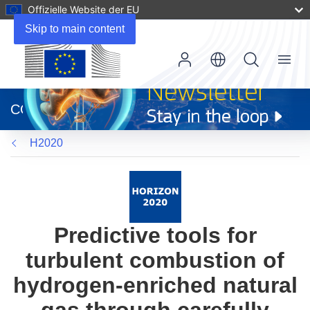
Offizielle Website der EU
Skip to main content
Menu
(öffnet
in
CORDIS
neuem
Fenster)
H2020
Predictive tools for
turbulent combustion of
hydrogen-enriched natural