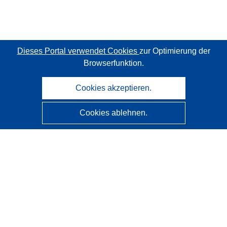
Dieses Portal verwendet Cookies
zur Optimierung der
Browserfunktion.
Cookies akzeptieren.
Cookies ablehnen.
CORDIS - Forschungsergebnisse der EU
Diese Website wird vom
Amt für Veröffentlichungen der
Europäischen Union
verwaltet.
Barrierefreiheit
Halbautomatische Projektklassifizierung - Hinweis zur
Erklärbarkeit