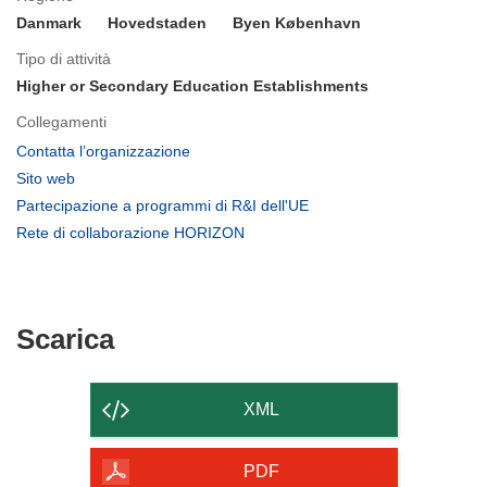
Danmark
Hovedstaden
Byen København
Tipo di attività
Higher or Secondary Education Establishments
Collegamenti
(si
Contatta l’organizzazione
apre
(si
Sito web
in
apre
(si
Partecipazione a programmi di R&I dell'UE
una
in
apre
(si
Rete di collaborazione HORIZON
nuova
una
in
apre
finestra)
nuova
una
in
finestra)
nuova
una
finestra)
nuova
Scarica
Scarica
finestra)
il
contenuto
XML
della
pagina
PDF