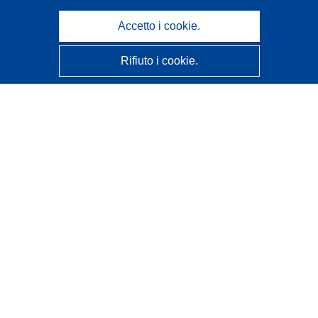
Accetto i cookie.
Rifiuto i cookie.
CORDIS - Risultati della ricerca dell’UE
Questo sito web è gestito dall'
Ufficio delle pubblicazioni
dell'Unione europea
Accessibilità
Classificazione semi-automatica dei progetti - Informativa
sulla spiegabilità
Contattaci
Contatta il nostro Help Desk