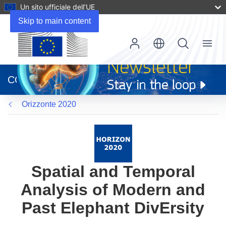
Un sito ufficiale dell’UE
Skip to main content
Menu
(si
apre
CORDIS
in
una
Orizzonte 2020
nuova
finestra)
Spatial and Temporal
Analysis of Modern and
Past Elephant DivErsity