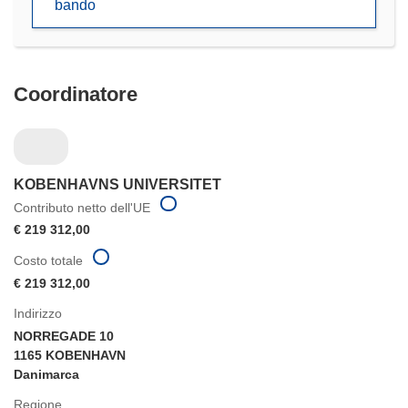
bando
nuova
finestra)
Coordinatore
KOBENHAVNS UNIVERSITET
Contributo netto dell'UE
€ 219 312,00
Costo totale
€ 219 312,00
Indirizzo
NORREGADE 10
1165 KOBENHAVN
Danimarca
Regione