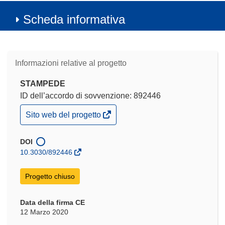
Scheda informativa
Informazioni relative al progetto
STAMPEDE
ID dell’accordo di sovvenzione: 892446
(si
Sito web del progetto
apre
in
una
DOI
nuova
10.3030/892446
finestra)
Progetto chiuso
Data della firma CE
12 Marzo 2020