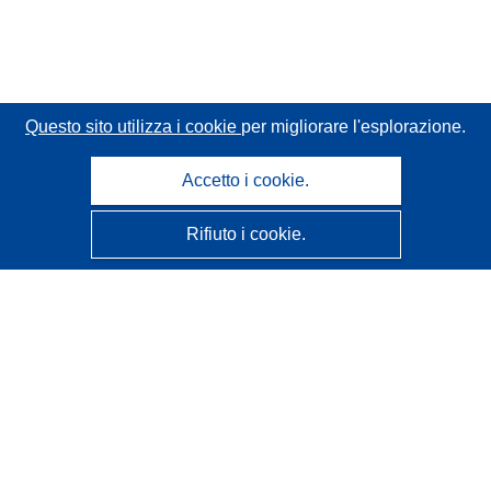
Questo sito utilizza i cookie
per migliorare l'esplorazione.
Accetto i cookie.
Rifiuto i cookie.
CORDIS - Risultati della ricerca dell’UE
Questo sito web è gestito dall'
Ufficio delle pubblicazioni
dell'Unione europea
Accessibilità
Classificazione semi-automatica dei progetti - Informativa
sulla spiegabilità