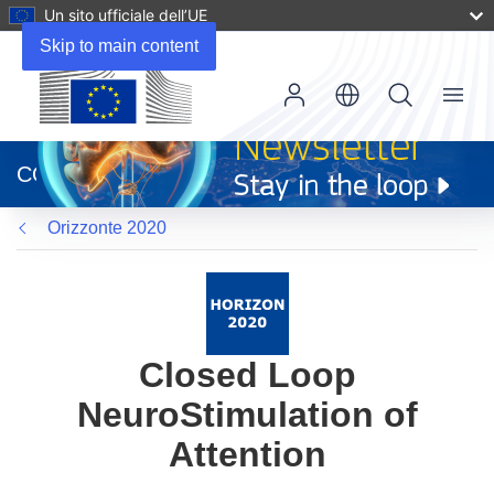
Un sito ufficiale dell’UE
Skip to main content
Menu
(si
apre
CORDIS
in
una
Orizzonte 2020
nuova
finestra)
Closed Loop
NeuroStimulation of
Attention