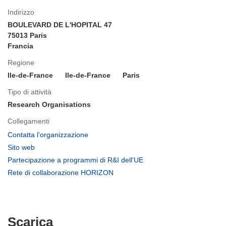
Indirizzo
BOULEVARD DE L'HOPITAL 47
75013 Paris
Francia
Regione
Ile-de-France
Ile-de-France
Paris
Tipo di attività
Research Organisations
Collegamenti
(si
Contatta l’organizzazione
apre
(si
Sito web
in
apre
(si
Partecipazione a programmi di R&I dell'UE
una
in
apre
(si
Rete di collaborazione HORIZON
nuova
una
in
apre
finestra)
nuova
una
in
finestra)
nuova
una
finestra)
nuova
Scarica
Scarica
finestra)