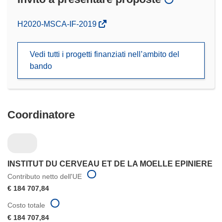
(si
H2020-MSCA-IF-2019
apre
in
Vedi tutti i progetti finanziati nell’ambito del
una
bando
nuova
finestra)
Coordinatore
INSTITUT DU CERVEAU ET DE LA MOELLE EPINIERE
Contributo netto dell'UE
€ 184 707,84
Costo totale
€ 184 707,84