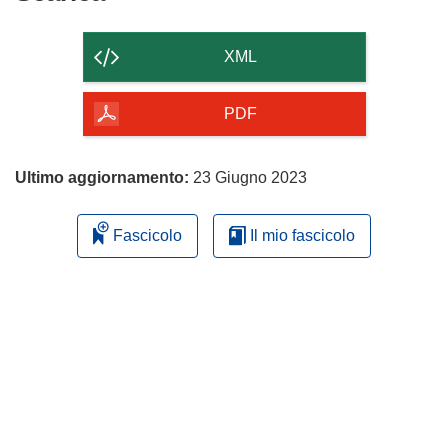
il
contenuto
XML
della
pagina
PDF
Ultimo aggiornamento:
23 Giugno 2023
Fascicolo
Il mio fascicolo