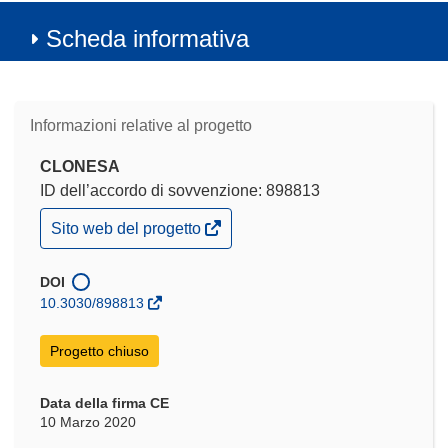
Scheda informativa
Informazioni relative al progetto
CLONESA
ID dell’accordo di sovvenzione: 898813
(si
Sito web del progetto
apre
in
una
DOI
nuova
10.3030/898813
finestra)
Progetto chiuso
Data della firma CE
10 Marzo 2020