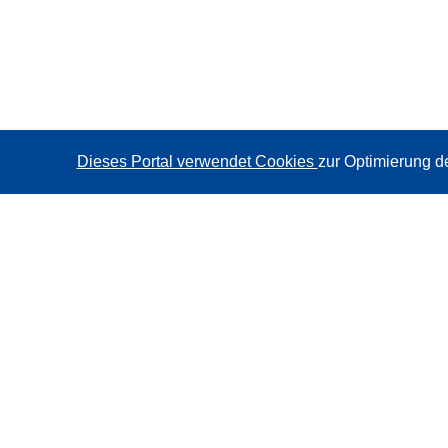
Dieses Portal verwendet Cookies
zur Optimierung d
CORDIS - Forschungsergebnisse der EU
Diese Website wird vom
Amt für Veröffentlichungen der
Europäischen Union
verwaltet.
Barrierefreiheit
Halbautomatische Projektklassifizierung - Hinweis zur