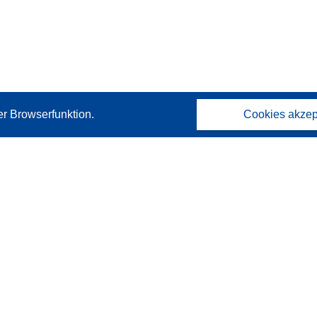
er Browserfunktion.
Cookies akzep
Kontakt
Wenden Sie sich an das Help Desk
Häufig gestellte Fragen
(mit Antworten)
Folgen Sie uns