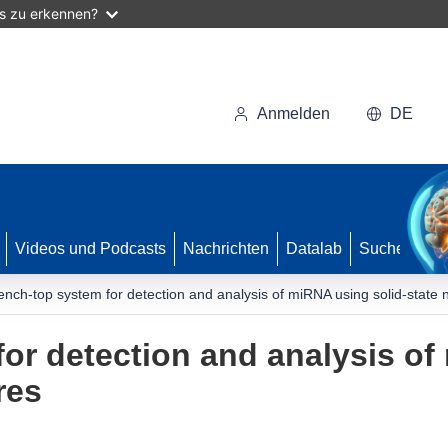
as zu erkennen?
Anmelden
DE
Videos und Podcasts
Nachrichten
Datalab
Suche
ench-top system for detection and analysis of miRNA using solid-state
or detection and analysis o
res