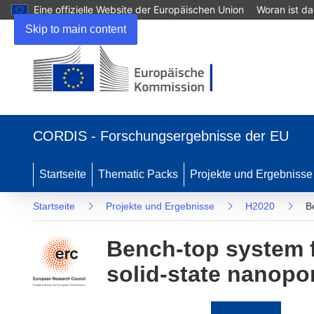
Eine offizielle Website der Europäischen Union
Woran ist d
Skip to main content
(öffnet
in
CORDIS - Forschungsergebnisse der EU
neuem
Fenster)
Startseite
Thematic Packs
Projekte und Ergebnisse
Startseite
Projekte und Ergebnisse
H2020
B
Bench-top system f
solid-state nanopo