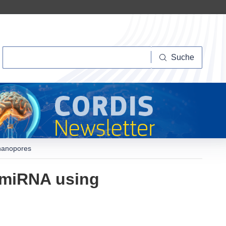
Suche
Suche
 nanopores
f miRNA using