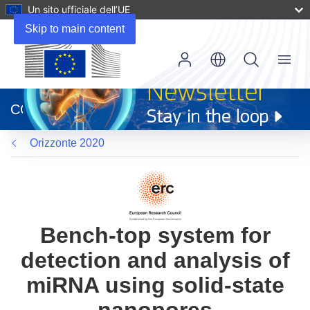
Un sito ufficiale dell’UE
Skip to main content
Menu
(si
apre
CORDIS
in
una
Orizzonte 2020
nuova
finestra)
Bench-top system for
detection and analysis of
miRNA using solid-state