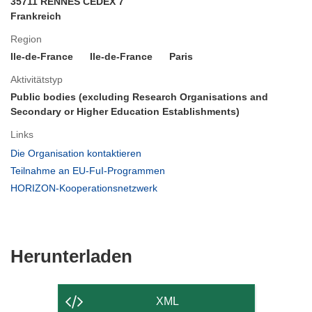
35711 RENNES CEDEX 7
Frankreich
Region
Ile-de-France
Ile-de-France
Paris
Aktivitätstyp
Public bodies (excluding Research Organisations and
Secondary or Higher Education Establishments)
Links
(öffnet
Die Organisation kontaktieren
in
(öffnet
Teilnahme an EU-FuI-Programmen
neuem
in
(öffnet
HORIZON-Kooperationsnetzwerk
Fenster)
neuem
in
Fenster)
neuem
Fenster)
Den
Herunterladen
Inhalt
der
XML