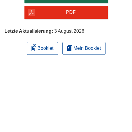
Seite
herunterladen
PDF
Letzte Aktualisierung:
3 August 2026
Booklet
Mein Booklet