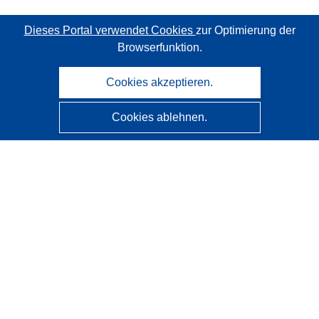
Dieses Portal verwendet Cookies
zur Optimierung der
Browserfunktion.
Cookies akzeptieren.
Cookies ablehnen.
CORDIS - Forschungsergebnisse der EU
Diese Website wird vom
Amt für Veröffentlichungen der
Europäischen Union
verwaltet.
Barrierefreiheit
Halbautomatische Projektklassifizierung - Hinweis zur
Erklärbarkeit
Kontakt