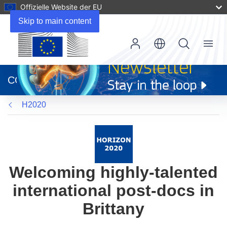
Offizielle Website der EU
Skip to main content
Menu
(öffnet
in
CORDIS
neuem
Fenster)
H2020
Welcoming highly-talented
international post-docs in
Brittany