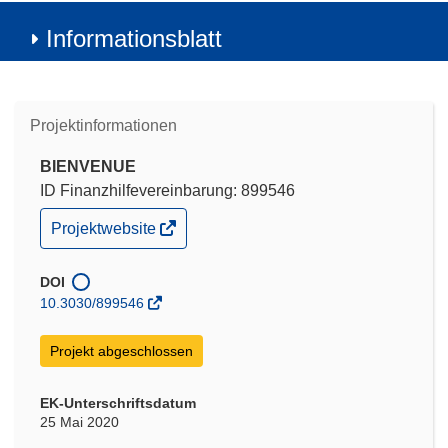
Informationsblatt
Projektinformationen
BIENVENUE
ID Finanzhilfevereinbarung: 899546
(öffnet
Projektwebsite
in
neuem
Fenster)
DOI
10.3030/899546
Projekt abgeschlossen
EK-Unterschriftsdatum
25 Mai 2020