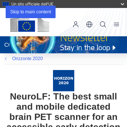
Un sito ufficiale dell’UE
Skip to main content
Menu
(si
apre
CORDIS
in
una
Orizzonte 2020
nuova
finestra)
NeuroLF: The best small
and mobile dedicated
brain PET scanner for an