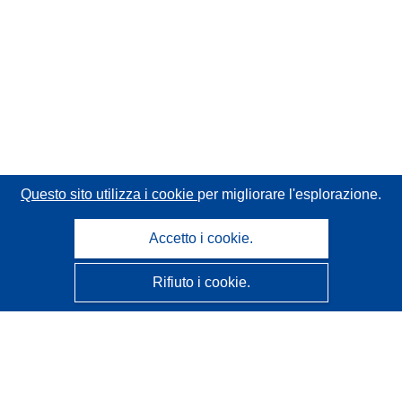
Questo sito utilizza i cookie
per migliorare l'esplorazione.
Accetto i cookie.
Rifiuto i cookie.
CORDIS - Risultati della ricerca dell’UE
Questo sito web è gestito dall'
Ufficio delle pubblicazioni
dell'Unione europea