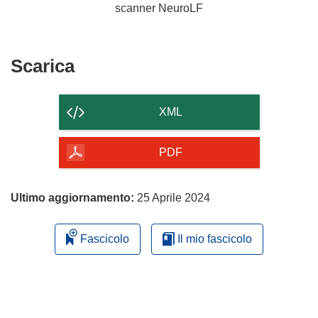
scanner NeuroLF
Scarica
Scarica
il
contenuto
XML
della
pagina
PDF
Ultimo aggiornamento:
25 Aprile 2024
Fascicolo
Il mio fascicolo