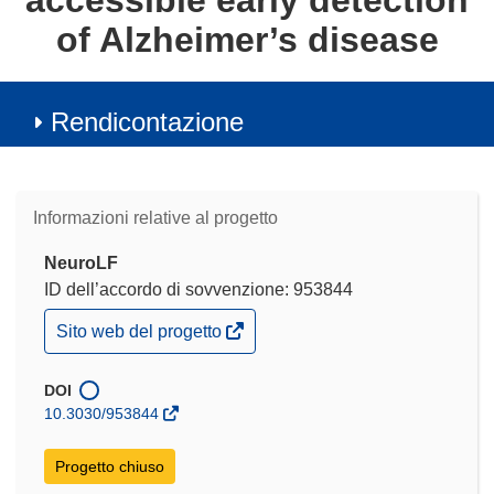
accessible early detection
of Alzheimer’s disease
Rendicontazione
Informazioni relative al progetto
NeuroLF
ID dell’accordo di sovvenzione: 953844
(si
Sito web del progetto
apre
in
una
DOI
nuova
10.3030/953844
finestra)
Progetto chiuso