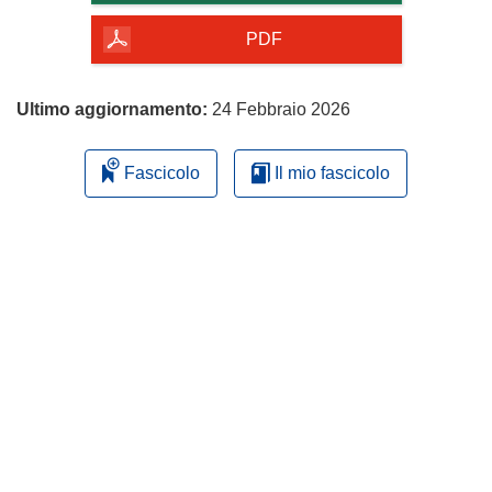
della
pagina
PDF
Ultimo aggiornamento:
24 Febbraio 2026
Fascicolo
Il mio fascicolo