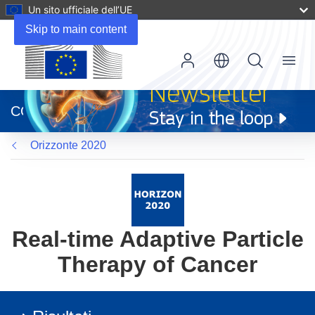
Un sito ufficiale dell’UE
Skip to main content
Menu
(si
apre
CORDIS
in
una
Orizzonte 2020
nuova
finestra)
Real-time Adaptive Particle
Therapy of Cancer