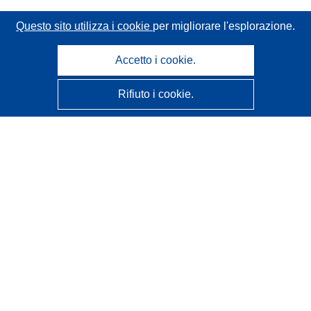
Questo sito utilizza i cookie
per migliorare l'esplorazione.
Accetto i cookie.
Rifiuto i cookie.
CORDIS - Risultati della ricerca dell’UE
Questo sito web è gestito dall'
Ufficio delle pubblicazioni
dell'Unione europea
Accessibilità
Classificazione semi-automatica dei progetti - Informativa
sulla spiegabilità
Contattaci