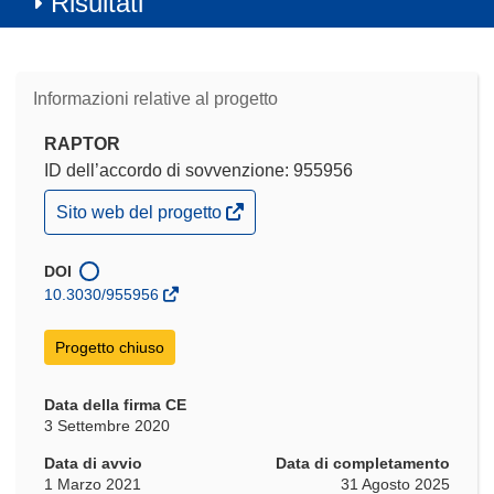
Risultati
Informazioni relative al progetto
RAPTOR
ID dell’accordo di sovvenzione: 955956
(si
Sito web del progetto
apre
in
una
DOI
nuova
10.3030/955956
finestra)
Progetto chiuso
Data della firma CE
3 Settembre 2020
Data di avvio
Data di completamento
1 Marzo 2021
31 Agosto 2025