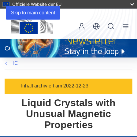
Offizielle Website der EU
Skip to main content
Menu
(öffnet
in
CORDIS
neuem
Fenster)
IC
Inhalt archiviert am 2022-12-23
Liquid Crystals with
Unusual Magnetic
Properties