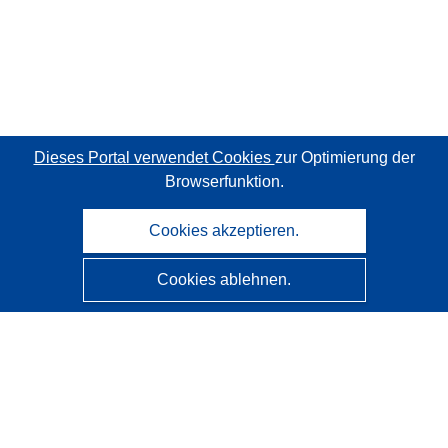
Dieses Portal verwendet Cookies
zur Optimierung der
Browserfunktion.
Cookies akzeptieren.
Cookies ablehnen.
CORDIS - Forschungsergebnisse der EU
Diese Website wird vom
Amt für Veröffentlichungen der
Europäischen Union
verwaltet.
Barrierefreiheit