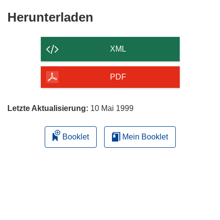
Den
Herunterladen
Inhalt
der
XML
Seite
herunterladen
PDF
Letzte Aktualisierung:
10 Mai 1999
Booklet
Mein Booklet