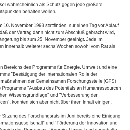
el wahrscheinlich als Schutz gegen jede größere
htspunkten behalten wollen.
m 10. November 1998 stattfinden, nur einen Tag vor Ablauf
, daß der Vertrag dann nicht zum Abschluß gebracht wird,
längerung bis zum 25. November geeinigt. Jede im
nn innerhalb weiterer sechs Wochen sowohl vom Rat als
aren Bereichs des Programms für Energie, Umwelt und eine
mms "Bestätigung der internationalen Rolle der
gsmaßnahmen der Gemeinsamen Forschungsstelle (GFS)
h die Programme "Ausbau des Potentials an Humanressourcen
chen Wissensgrundlage" und "Verbesserung der
", konnten sich aber nicht über ihren Inhalt einigen.
er Sitzung des Forschungsrats im Juni bereits eine Einigung
ormationsgesellschaft" und "Förderung der Innovation und
Bereich des Programms "Energie, Umwelt und dauerhafte