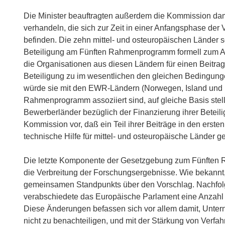
Die Minister beauftragten außerdem die Kommission da
verhandeln, die sich zur Zeit in einer Anfangsphase der
befinden. Die zehn mittel- und osteuropäischen Länder s
Beteiligung am Fünften Rahmenprogramm formell zum Au
die Organisationen aus diesen Ländern für einen Beitr
Beteiligung zu im wesentlichen den gleichen Bedingun
würde sie mit den EWR-Ländern (Norwegen, Island und Li
Rahmenprogramm assoziiert sind, auf gleiche Basis stell
Bewerberländer bezüglich der Finanzierung ihrer Beteil
Kommission vor, daß ein Teil ihrer Beiträge in den ers
technische Hilfe für mittel- und osteuropäische Länder 
Die letzte Komponente der Gesetzgebung zum Fünften R
die Verbreitung der Forschungsergebnisse. Wie bekannt, e
gemeinsamen Standpunkts über den Vorschlag. Nachfolg
verabschiedete das Europäische Parlament eine Anzah
Diese Änderungen befassen sich vor allem damit, Unter
nicht zu benachteiligen, und mit der Stärkung von Verfa