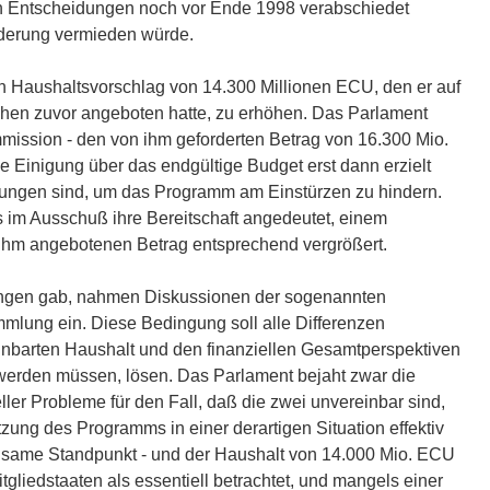
hen Entscheidungen noch vor Ende 1998 verabschiedet
derung vermieden würde.
en Haushaltsvorschlag von 14.300 Millionen ECU, den er auf
hen zuvor angeboten hatte, zu erhöhen. Das Parlament
ommission - den von ihm geforderten Betrag von 16.300 Mio.
ne Einigung über das endgültige Budget erst dann erzielt
wungen sind, um das Programm am Einstürzen zu hindern.
 im Ausschuß ihre Bereitschaft angedeutet, einem
ihm angebotenen Betrag entsprechend vergrößert.
lungen gab, nahmen Diskussionen der sogenannten
mmlung ein. Diese Bedingung soll alle Differenzen
inbarten Haushalt und den finanziellen Gesamtperspektiven
t werden müssen, lösen. Das Parlament bejaht zwar die
er Probleme für den Fall, daß die zwei unvereinbar sind,
zung des Programms in einer derartigen Situation effektiv
nsame Standpunkt - und der Haushalt von 14.000 Mio. ECU
gliedstaaten als essentiell betrachtet, und mangels einer