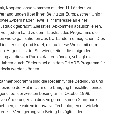
mit, Kooperationsabkommen mit den 11 Ländern zu
 Verhandlungen über ihren Beitritt zur Europäischen Union
owie Zypern haben jeweils ihr Interesse an einer
sdruck gebracht. Ziel ist es, Abkommen abzuschließen,
ag von jedem Land zu dem Haushalt des Programms die
gen wie Organisationen aus EU-Ländern ermöglichen. Dies
echtenstein) und Israel, die auf diese Weise mit dem
en. Angesichts der Schwierigkeiten, die einige der
igung an diesem Punkt erfahren können, schlägt die
ten Jahren durch Fördermittel aus dem PHARE-Programm für
gedeckt werden können.
ahmenprogramm sind die Regeln für die Beteiligung und
rzielte der Rat im Juni eine Einigung hinsichtlich eines
end, bei der zweiten Lesung am 8. Oktober 1998,
l von Änderungen an diesem gemeinsamen Standpunkt.
nehmen, die extrem innovative Technologien entwickeln,
hren zur Verringerung von Betrug bezüglich der