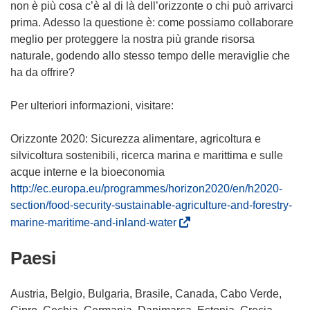
non è più cosa c’è al di là dell’orizzonte o chi può arrivarci
prima. Adesso la questione è: come possiamo collaborare
meglio per proteggere la nostra più grande risorsa
naturale, godendo allo stesso tempo delle meraviglie che
ha da offrire?
Per ulteriori informazioni, visitare:
Orizzonte 2020: Sicurezza alimentare, agricoltura e
silvicoltura sostenibili, ricerca marina e marittima e sulle
http://ec.europa.eu/programmes/horizon2020/en/h2020-
section/food-security-sustainable-agriculture-and-forestry-
(
marine-maritime-and-inland-water
s
Paesi
i
a
p
Austria, Belgio, Bulgaria, Brasile, Canada, Cabo Verde,
r