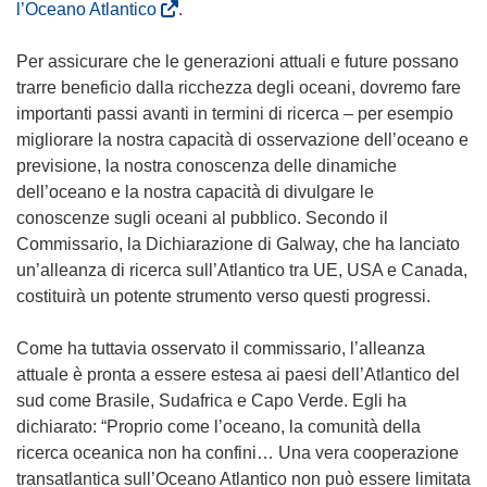
u
(
l’Oceano Atlantico
.
n
s
a
i
Per assicurare che le generazioni attuali e future possano
n
a
trarre beneficio dalla ricchezza degli oceani, dovremo fare
u
p
importanti passi avanti in termini di ricerca – per esempio
o
r
migliorare la nostra capacità di osservazione dell’oceano e
v
e
previsione, la nostra conoscenza delle dinamiche
a
i
dell’oceano e la nostra capacità di divulgare le
f
n
conoscenze sugli oceani al pubblico. Secondo il
i
u
Commissario, la Dichiarazione di Galway, che ha lanciato
n
n
un’alleanza di ricerca sull’Atlantico tra UE, USA e Canada,
e
a
costituirà un potente strumento verso questi progressi.
s
n
t
u
Come ha tuttavia osservato il commissario, l’alleanza
r
o
attuale è pronta a essere estesa ai paesi dell’Atlantico del
a
v
sud come Brasile, Sudafrica e Capo Verde. Egli ha
)
a
dichiarato: “Proprio come l’oceano, la comunità della
f
ricerca oceanica non ha confini… Una vera cooperazione
i
transatlantica sull’Oceano Atlantico non può essere limitata