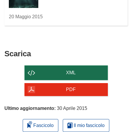
20 Maggio 2015
Scarica
Scarica
il
contenuto
XML
della
pagina
PDF
Ultimo aggiornamento:
30 Aprile 2015
Fascicolo
Il mio fascicolo