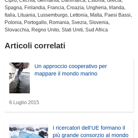
Cipro, Cechia, Germania, Danimarca, Estonia, Grecia,
e
Spagna, Finlandia, Francia, Croazia, Ungheria, Irlanda,
i
Italia, Lituania, Lussemburgo, Lettonia, Malta, Paesi Bassi,
n
Polonia, Portogallo, Romania, Svezia, Slovenia,
u
Slovacchia, Regno Unito, Stati Uniti, Sud Africa
n
a
Articoli correlati
n
u
o
Un approccio cooperativo per
v
mappare il mondo marino
a
f
i
n
6 Luglio 2015
e
s
t
I ricercatori dell’UE formano il
r
più grande consorzio al mondo
a