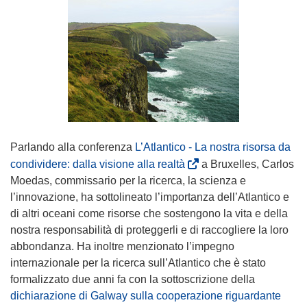
Parlando alla conferenza
L’Atlantico - La nostra risorsa da
(
condividere: dalla visione alla realtà
a Bruxelles, Carlos
s
Moedas, commissario per la ricerca, la scienza e
i
l’innovazione, ha sottolineato l’importanza dell’Atlantico e
a
di altri oceani come risorse che sostengono la vita e della
p
nostra responsabilità di proteggerli e di raccogliere la loro
r
abbondanza. Ha inoltre menzionato l’impegno
e
internazionale per la ricerca sull’Atlantico che è stato
i
formalizzato due anni fa con la sottoscrizione della
n
dichiarazione di Galway sulla cooperazione riguardante