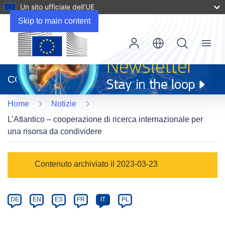
Un sito ufficiale dell’UE
Skip to main content
Menu
(si
apre
CORDIS
in
una
Home
Notizie
nuova
finestra)
L’Atlantico – cooperazione di ricerca internazionale per
una risorsa da condividere
Article
Contenuto archiviato il 2023-03-23
Category
Article
DE
EN
ES
FR
IT
PL
available
in