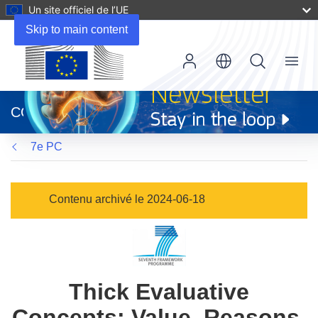
Un site officiel de l’UE
Skip to main content
Menu
(s’ouvre
dans
CORDIS
une
nouvelle
7e PC
fenêtre)
Contenu archivé le 2024-06-18
Thick Evaluative
Concepts: Value, Reasons,