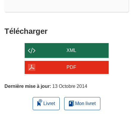
Télécharger
Télécharger
le
contenu
XML
de
la
PDF
page
Dernière mise à jour:
13 Octobre 2014
Livret
Mon livret