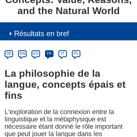
and the Natural World
Résultats en bref
Article
Category
Article
DE
EN
ES
FR
IT
PL
available
in
La philosophie de la
the
langue, concepts épais et
following
languages:
fins
L'exploration de la connexion entre la
linguistique et la métaphysique est
nécessaire étant donné le rôle important
que peut jouer la langue dans les