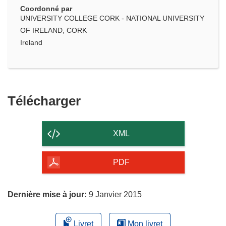
Coordonné par
UNIVERSITY COLLEGE CORK - NATIONAL UNIVERSITY
OF IRELAND, CORK
Ireland
Télécharger
Télécharger
le
contenu
XML
de
la
PDF
page
Dernière mise à jour:
9 Janvier 2015
Livret
Mon livret