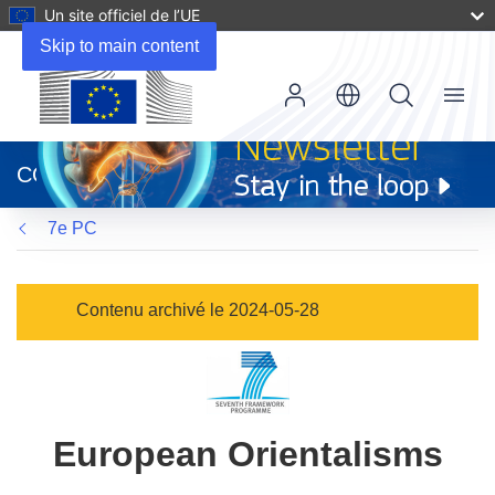
Un site officiel de l’UE
Skip to main content
Menu
(s’ouvre
dans
CORDIS
une
nouvelle
7e PC
fenêtre)
Contenu archivé le 2024-05-28
European Orientalisms