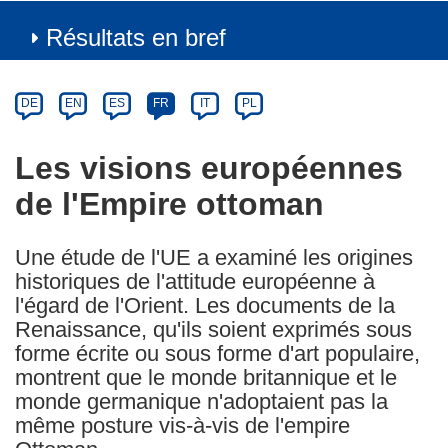
Résultats en bref
Article
Category
Article
DE
EN
ES
FR
IT
PL
available
in
Les visions européennes
the
de l'Empire ottoman
following
languages:
Une étude de l'UE a examiné les origines
historiques de l'attitude européenne à
l'égard de l'Orient. Les documents de la
Renaissance, qu'ils soient exprimés sous
forme écrite ou sous forme d'art populaire,
montrent que le monde britannique et le
monde germanique n'adoptaient pas la
même posture vis-à-vis de l'empire