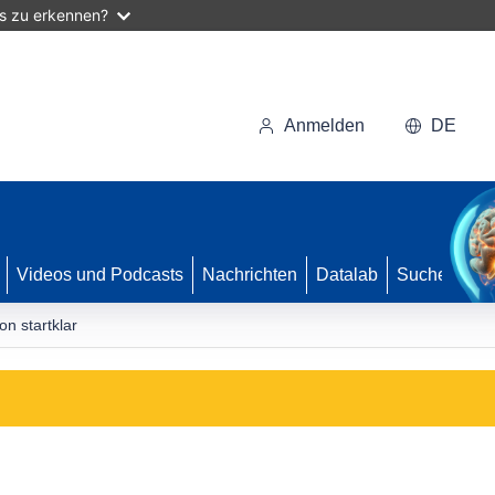
as zu erkennen?
Anmelden
DE
Videos und Podcasts
Nachrichten
Datalab
Suche
n startklar