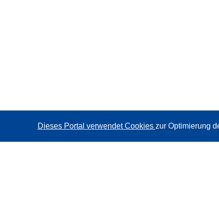
Dieses Portal verwendet Cookies
zur Optimierung d
CORDIS - Forschungsergebnisse der EU
Diese Website wird vom
Amt für Veröffentlichungen der