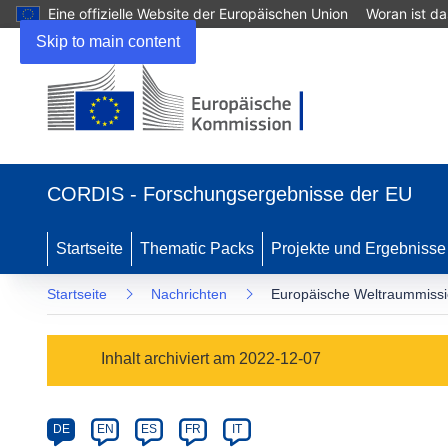
Eine offizielle Website der Europäischen Union
Woran ist d
Skip to main content
(öffnet
in
CORDIS - Forschungsergebnisse der EU
neuem
Fenster)
Startseite
Thematic Packs
Projekte und Ergebnisse
Startseite
Nachrichten
Europäische Weltraummissio
Article
Inhalt archiviert am 2022-12-07
Category
Article
DE
EN
ES
FR
IT