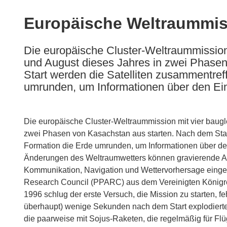
available
in
Europäische Weltraummiss
the
following
Die europäische Cluster-Weltraummission m
languages:
und August dieses Jahres in zwei Phase
Start werden die Satelliten zusammentref
umrunden, um Informationen über den Ein
Die europäische Cluster-Weltraummission mit vier baugle
zwei Phasen von Kasachstan aus starten. Nach dem Star
Formation die Erde umrunden, um Informationen über de
Änderungen des Weltraumwetters können gravierende Ausw
Kommunikation, Navigation und Wettervorhersage einges
Research Council (PPARC) aus dem Vereinigten Königr
1996 schlug der erste Versuch, die Mission zu starten, fe
überhaupt) wenige Sekunden nach dem Start explodierte.
die paarweise mit Sojus-Raketen, die regelmäßig für Flü