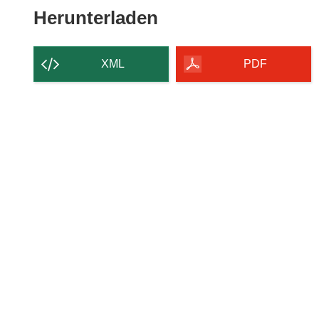
Den
Herunterladen
Inhalt
der
XML
PDF
Seite
herunterladen