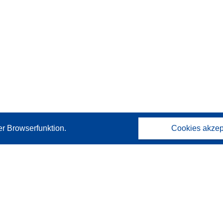
er Browserfunktion.
Cookies akzep
Kontakt
Wenden Sie sich an das Help Desk