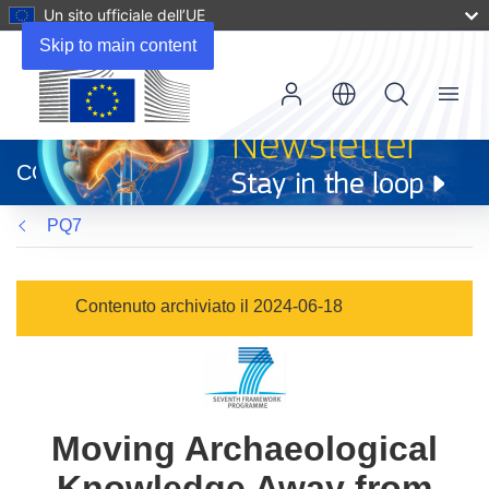
Un sito ufficiale dell’UE
Skip to main content
Menu
(si
apre
CORDIS
in
una
PQ7
nuova
finestra)
Contenuto archiviato il 2024-06-18
Moving Archaeological
Knowledge Away from