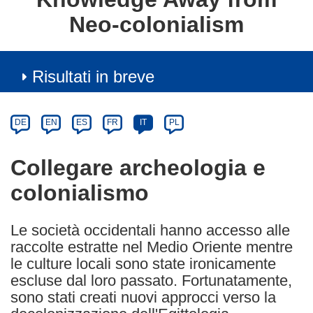
Neo-colonialism
Risultati in breve
Article
Category
Article
DE
EN
ES
FR
IT
PL
available
in
Collegare archeologia e
the
colonialismo
following
languages:
Le società occidentali hanno accesso alle
raccolte estratte nel Medio Oriente mentre
le culture locali sono state ironicamente
escluse dal loro passato. Fortunatamente,
sono stati creati nuovi approcci verso la