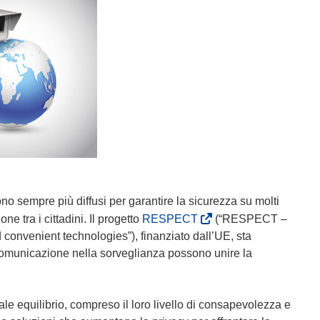
o sempre più diffusi per garantire la sicurezza su molti
(
ne tra i cittadini. Il progetto
RESPECT
(“RESPECT –
s
convenient technologies”), finanziato dall’UE, sta
i
comunicazione nella sorveglianza possono unire la
a
p
r
le equilibrio, compreso il loro livello di consapevolezza e