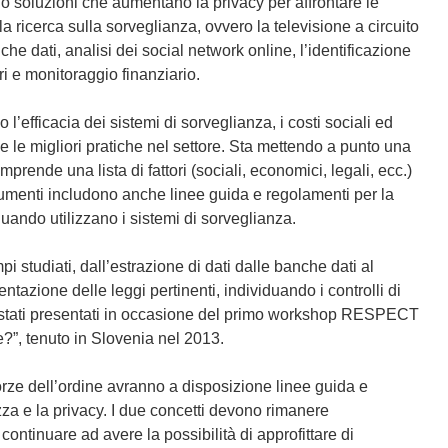
e
o soluzioni che aumentano la privacy per affrontare le
i
la ricerca sulla sorveglianza, ovvero la televisione a circuito
n
he dati, analisi dei social network online, l’identificazione
u
i e monitoraggio finanziario.
n
a
’efficacia dei sistemi di sorveglianza, i costi sociali ed
n
e le migliori pratiche nel settore. Sta mettendo a punto una
u
mprende una lista di fattori (sociali, economici, legali, ecc.)
o
trumenti includono anche linee guida e regolamenti per la
v
uando utilizzano i sistemi di sorveglianza.
a
f
pi studiati, dall’estrazione di dati dalle banche dati al
i
azione delle leggi pertinenti, individuando i controlli di
n
sono stati presentati in occasione del primo workshop RESPECT
e
”, tenuto in Slovenia nel 2013.
s
t
forze dell’ordine avranno a disposizione linee guida e
r
urezza e la privacy. I due concetti devono rimanere
a
continuare ad avere la possibilità di approfittare di