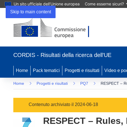
Un sito ufficiale dell’Unione europea
Come esserne sicuri?
Skip to main content
(si
apre
CORDIS - Risultati della ricerca dell’UE
in
una
nuova
Home
Pack tematici
Progetti e risultati
Video e po
finestra)
Home
Progetti e risultati
PQ7
RESPECT – Rul
Contenuto archiviato il 2024-06-18
RESPECT – Rules, E