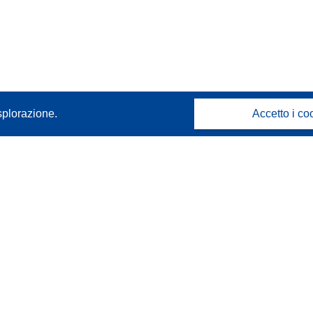
splorazione.
Accetto i co
Contattaci
Contatta il nostro Help Desk
FAQ: domande frequenti
(e relative risposte)
Seguici