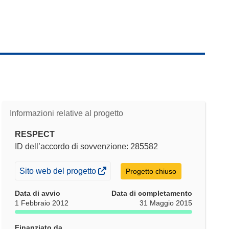
Informazioni relative al progetto
RESPECT
ID dell’accordo di sovvenzione: 285582
(si
Sito web del progetto
Progetto chiuso
apre
Data di avvio
Data di completamento
in
1 Febbraio 2012
31 Maggio 2015
una
nuova
Finanziato da