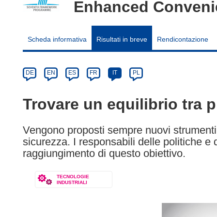
Enhanced Conveni
Scheda informativa
Risultati in breve
Rendicontazione
Article
Category
Article
DE
EN
ES
FR
IT
PL
available
in
Trovare un equilibrio tra 
the
following
Vengono proposti sempre nuovi strumenti pe
languages:
sicurezza. I responsabili delle politiche e 
raggiungimento di questo obiettivo.
TECNOLOGIE
INDUSTRIALI