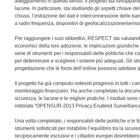
atteggiamento in questo senso, il progetto sta sviluppand
lacune. In particolare, sta studiando gli aspetti chiave del
chiuso, l’estrazione dei dati e interconnessione delle banc
a radio frequenza, dispositivi di geolocalizzazione/sensor
Per raggiungere i suoi obbiettivi, RESPECT sta valutando l
economici della loro adozione, le implicazioni giuridiche 
serie di strumenti per i responsabili delle politiche che co
per determinare e scegliere i sistemi più adeguati. Gli s
progettazione che le forze dell’ordine possono adottare q
Il progetto ha già compiuto notevoli progressi in tutti i cam
monitoraggio finanziario. Ha anche completato la document
sicurezza, le lacune e le migliori pratiche. I risultati 
intitolato “OPENSUR-2013 Privacy Enabled Surveillance?
Una volta completato, i responsabili delle politiche e le 
strumenti sofisticati per ristabilire l’equilibrio tra la sic
reciprocamente esclusivi e i cittadini europei dovrebbero 