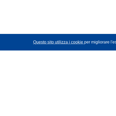
Questo sito utilizza i cookie
per migliorare l'e
CORDIS - Risultati della ricerca dell’UE
Questo sito web è gestito dall'
Ufficio delle
pubblicazioni dell'Unione europea
Accessibilità
Classificazione semi-automatica dei progetti -