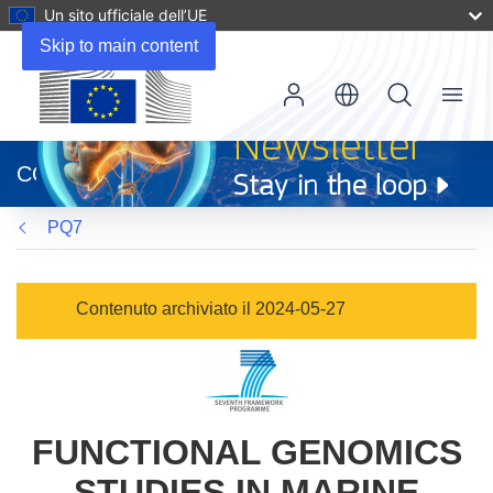
Un sito ufficiale dell’UE
Skip to main content
Menu
(si
apre
CORDIS
in
una
PQ7
nuova
finestra)
Contenuto archiviato il 2024-05-27
FUNCTIONAL GENOMICS
STUDIES IN MARINE