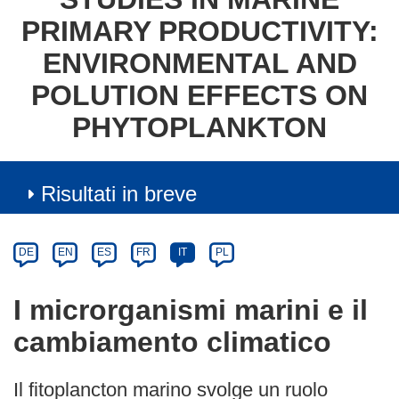
PRIMARY PRODUCTIVITY:
ENVIRONMENTAL AND
POLUTION EFFECTS ON
PHYTOPLANKTON
Risultati in breve
Article
Category
Article
DE
EN
ES
FR
IT
PL
available
in
I microrganismi marini e il
the
cambiamento climatico
following
languages:
Il fitoplancton marino svolge un ruolo