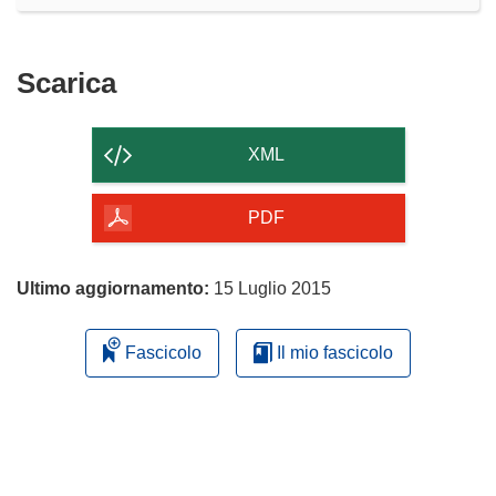
Scarica
Scarica
il
contenuto
XML
della
pagina
PDF
Ultimo aggiornamento:
15 Luglio 2015
Fascicolo
Il mio fascicolo