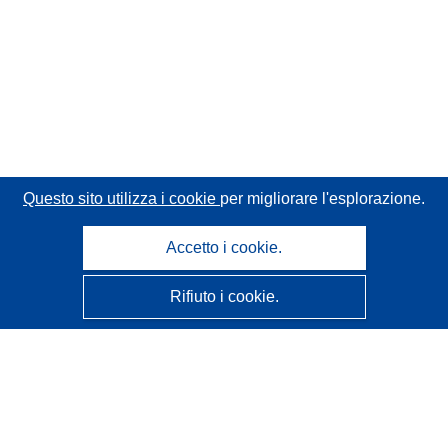
Questo sito utilizza i cookie
per migliorare l'esplorazione.
Accetto i cookie.
Rifiuto i cookie.
CORDIS - Risultati della ricerca dell’UE
Questo sito web è gestito dall'
Ufficio delle pubblicazioni
dell'Unione europea