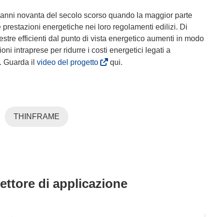
egli anni novanta del secolo scorso quando la maggior parte
prestazioni energetiche nei loro regolamenti edilizi. Di
estre efficienti dal punto di vista energetico aumenti in modo
oni intraprese per ridurre i costi energetici legati a
(
. Guarda il
video del progetto
qui.
s
i
a
p
THINFRAME
r
e
i
n
u
n
settore di applicazione
a
n
u