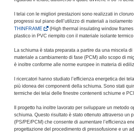
I telai con le migliori prestazioni sono realizzati in clorur
progressi sul piano dell’utilizzo di materiali a isolamento 
(
THINFRAME
(High thermal insulating window frames f
s
plastico in PVC riempito con il materiale isolante termic
i
a
La schiuma è stata preparata a partire da una miscela di 
p
materiale a cambiamento di fase (PCM) allo scopo di migl
r
è inoltre conforme alle norme europee in materia di ediliz
e
i
I ricercatori hanno studiato l’efficienza energetica dei te
n
più idonea dei componenti della schiuma. Sono stati quind
u
termiche dei telai delle finestre contenenti schiume e PCM, 
n
a
Il progetto ha inoltre lavorato per sviluppare un metodo o
n
schiuma. Questo risultato è stato ottenuto attraverso un 
u
(PS/PE/PCM) che consente di aumentare l’efficienza energe
o
progettazione del procedimento di pressofusione e un ad