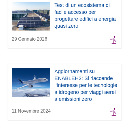
o
Test di un ecosistema di
v
facile accesso per
a
progettare edifici a energia
f
quasi zero
i
n
29 Gennaio 2026
e
s
t
r
Aggiornamenti su
a
ENABLEH2: Si riaccende
)
l’interesse per le tecnologie
a idrogeno per viaggi aerei
a emissioni zero
11 Novembre 2024