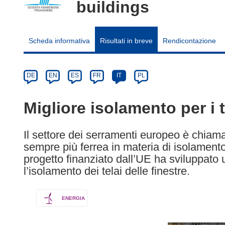
buildings
Scheda informativa
Risultati in breve
Rendicontazione
Article
Category
Article
DE
EN
ES
FR
IT
PL
available
in
Migliore isolamento per i t
the
following
Il settore dei serramenti europeo è chiama
languages:
sempre più ferrea in materia di isolament
progetto finanziato dall’UE ha sviluppato
l’isolamento dei telai delle finestre.
ENERGIA