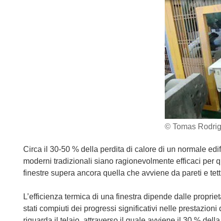
© Tomas Rodrig
Circa il 30-50 % della perdita di calore di un normale edif
moderni tradizionali siano ragionevolmente efficaci per qu
finestre supera ancora quella che avviene da pareti e tett
L’efficienza termica di una finestra dipende dalle proprie
stati compiuti dei progressi significativi nelle prestazion
riguarda il telaio, attraverso il quale avviene il 30 % della