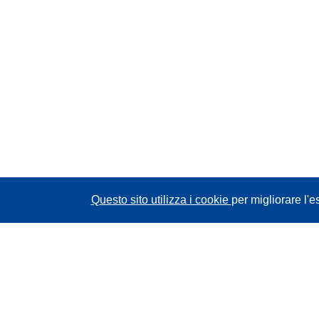
Questo sito utilizza i cookie
per migliorare l'e
CORDIS - Risultati della ricerca dell’UE
Questo sito web è gestito dall'
Ufficio delle