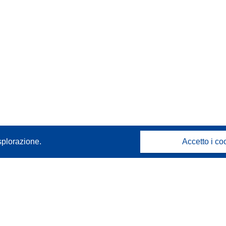
splorazione.
Accetto i co
Contattaci
Contatta il nostro Help Desk