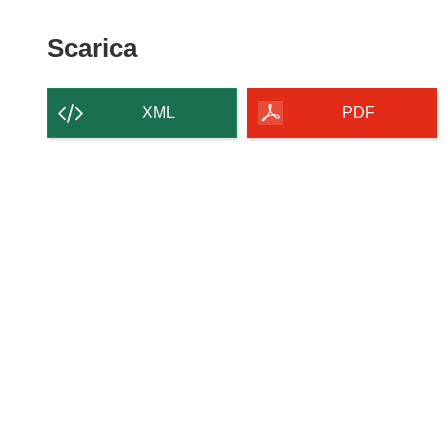
Scarica
Scarica
il
contenuto
XML
PDF
della
pagina