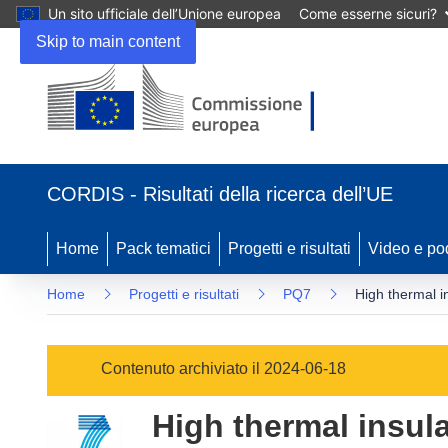
Un sito ufficiale dell’Unione europea
Come esserne sicuri?
Skip to main content
(si
apre
CORDIS - Risultati della ricerca dell’UE
in
una
nuova
Home
Pack tematici
Progetti e risultati
Video e po
finestra)
Home
Progetti e risultati
PQ7
High thermal i
Contenuto archiviato il 2024-06-18
High thermal insula