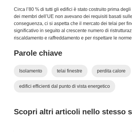
v
a
Circa l’80 % di tutti gli edifici è stato costruito prima d
f
dei membri dell’UE non avevano dei requisiti basati sulle 
i
conseguenza, ci si aspetta che il mercato dei telai per fin
n
significativo in seguito al crescente numero di ristrutturazi
e
riscaldamento e raffreddamento e per rispettare le norme
s
Parole chiave
t
r
a
Isolamento
telai finestre
perdita calore
)
edifici efficienti dal punto di vista energetico
Scopri altri articoli nello stesso 