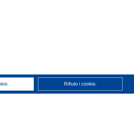
okie.
Rifiuto i cookie.
A proposito di noi
Chi siamo