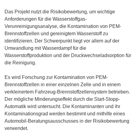
n
e
Das Projekt nutzt die Risikobewertung, um wichtige
t
Anforderungen für die Wasserstoffgas-
i
Verunreinigungsanalyse, die Kontamination von PEM-
n
Brennstoffzellen und gereinigtem Wasserstoff zu
n
identifizieren. Der Schwerpunkt liegt vor allem auf der
e
Umwandlung mit Wasserdampf für die
u
Wasserstoffproduktion und der Druckwechseladsorption für
e
die Reinigung.
m
F
Es wird Forschung zur Kontamination von PEM-
e
Brennstoffzellen in einer einzelnen Zelle und in einem
n
verkleinertem Fahrzeug-Brennstoffzellensystem betrieben.
s
Der mögliche Minderungseffekt durch die Start-Stopp-
t
Automatik wird untersucht. Die Kontaminanten und ihr
e
Kontaminationsgrad werden bestimmt und mithilfe eines
r
Automobil-Beratungsausschusses in der Risikobewertung
)
verwendet.