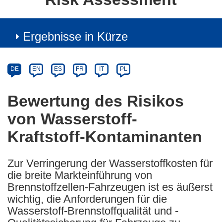
Ergebnisse in Kürze
Article
Category
Article
DE
EN
ES
FR
IT
PL
available
in
Bewertung des Risikos
the
von Wasserstoff-
following
languages:
Kraftstoff-Kontaminanten
Zur Verringerung der Wasserstoffkosten für
die breite Markteinführung von
Brennstoffzellen-Fahrzeugen ist es äußerst
wichtig, die Anforderungen für die
Wasserstoff-Brennstoffqualität und -