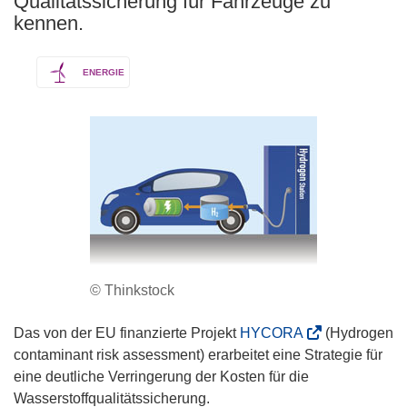
Qualitätssicherung für Fahrzeuge zu
kennen.
ENERGIE
© Thinkstock
(
Das von der EU finanzierte Projekt
HYCORA
(Hydrogen
ö
contaminant risk assessment) erarbeitet eine Strategie für
f
eine deutliche Verringerung der Kosten für die
f
Wasserstoffqualitätssicherung.