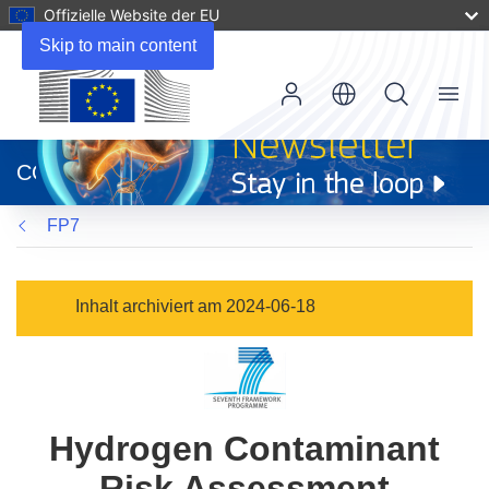
Offizielle Website der EU
Skip to main content
Menu
(öffnet
in
CORDIS
neuem
Fenster)
FP7
Inhalt archiviert am 2024-06-18
Hydrogen Contaminant
Risk Assessment