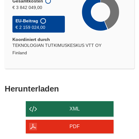
Gesamtkosten
€ 3 842 049,00
EU-Beitrag
€ 2 159 024,00
Koordiniert durch
TEKNOLOGIAN TUTKIMUSKESKUS VTT OY
Finland
Den
Herunterladen
Inhalt
der
XML
Seite
herunterladen
PDF