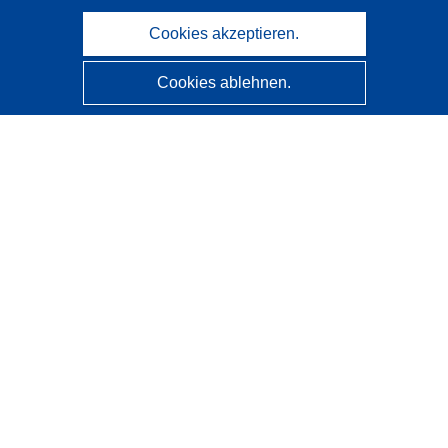
Cookies akzeptieren.
Cookies ablehnen.
CORDIS - Forschungsergebnisse der EU
Diese Website wird vom
Amt für Veröffentlichungen der
Europäischen Union
verwaltet.
Barrierefreiheit
Halbautomatische Projektklassifizierung - Hinweis zur
Erklärbarkeit
Kontakt
Wenden Sie sich an das Help Desk
Häufig gestellte Fragen
(mit Antworten)