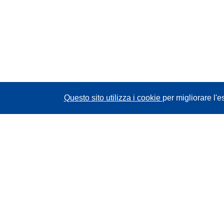
Questo sito utilizza i cookie
per migliorare l'e
CORDIS - Risultati della ricerca dell’UE
Questo sito web è gestito dall'
Ufficio delle
pubblicazioni dell'Unione europea
Accessibilità