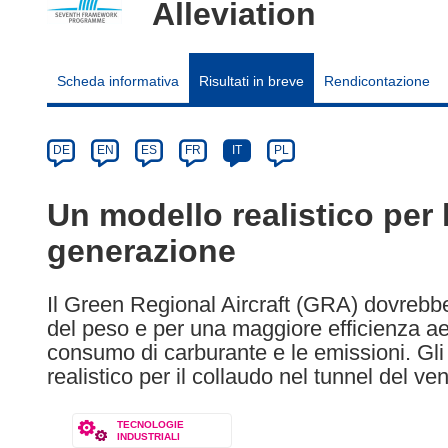
Alleviation
Scheda informativa
Risultati in breve
Rendicontazione
Article
Category
Article
DE
EN
ES
FR
IT
PL
available
in
Un modello realistico per 
the
generazione
following
languages:
Il Green Regional Aircraft (GRA) dovrebbe s
del peso e per una maggiore efficienza ae
consumo di carburante e le emissioni. Gli
realistico per il collaudo nel tunnel del ven
TECNOLOGIE
INDUSTRIALI