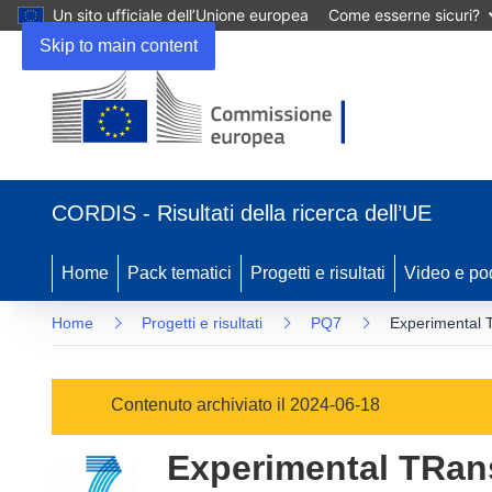
Un sito ufficiale dell’Unione europea
Come esserne sicuri?
Skip to main content
(si
apre
CORDIS - Risultati della ricerca dell’UE
in
una
nuova
Home
Pack tematici
Progetti e risultati
Video e po
finestra)
Home
Progetti e risultati
PQ7
Experimental T
Contenuto archiviato il 2024-06-18
Experimental TRan