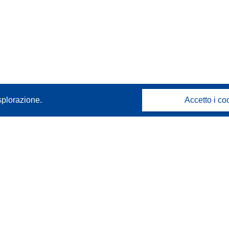
splorazione.
Accetto i co
Contattaci
Contatta il nostro Help Desk
FAQ: domande frequenti
(e relative risposte)
Seguici