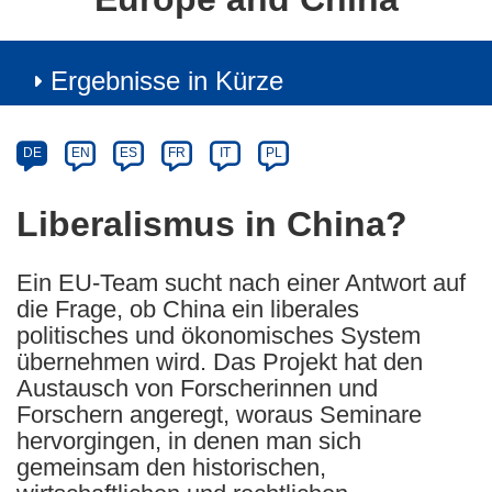
Ergebnisse in Kürze
Article
Category
Article
DE
EN
ES
FR
IT
PL
available
in
Liberalismus in China?
the
following
Ein EU-Team sucht nach einer Antwort auf
languages:
die Frage, ob China ein liberales
politisches und ökonomisches System
übernehmen wird. Das Projekt hat den
Austausch von Forscherinnen und
Forschern angeregt, woraus Seminare
hervorgingen, in denen man sich
gemeinsam den historischen,