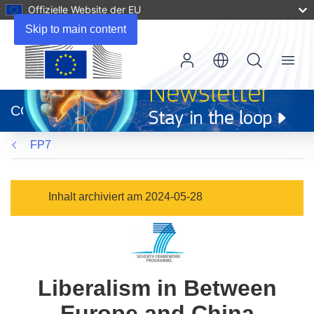
Offizielle Website der EU
Skip to main content
Menu
(öffnet
in
CORDIS
neuem
Fenster)
FP7
Inhalt archiviert am 2024-05-28
Liberalism in Between
Europe and China