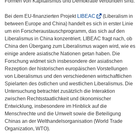
Formen von Kapitalismus und Demokratie verbunden sind.
(
Bei dem EU-finanzierten Projekt
LIBEAC
(Liberalism in
ö
between Europe and China) handelt es sich in erster Linie
f
um ein Forscheraustauschprogramm, das sich auf den
f
Liberalismus in China konzentriert. LIBEAC fragt nach, ob
n
China den Übergang zum Liberalismus wagen wird, wie es
e
einige andere asiatische Nationen getan haben. Die
t
Forschung widmet sich insbesondere der asiatischen
i
Rezeption der historischen europäischen Vorstellungen
n
von Liberalismus und den verschiedenen wirtschaftlichen
n
Spielarten des östlichen und westlichen Liberalismus. Die
e
Untersuchung betrachtet zusätzlich die Interaktion
u
zwischen Rechtsstaatlichkeit und ökonomischer
e
Entwicklung, insbesondere im Hinblick auf die
m
Menschrechte und die Umwelt sowie die Beteiligung
F
Chinas an der Welthandelsorganisation (World Trade
e
Organization, WTO).
n