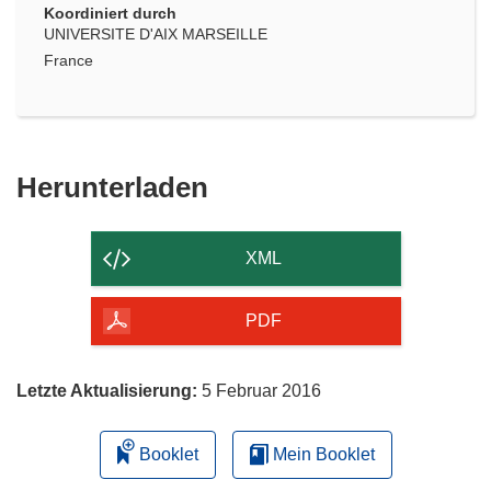
Koordiniert durch
UNIVERSITE D'AIX MARSEILLE
France
Den
Herunterladen
Inhalt
der
XML
Seite
herunterladen
PDF
Letzte Aktualisierung:
5 Februar 2016
Booklet
Mein Booklet