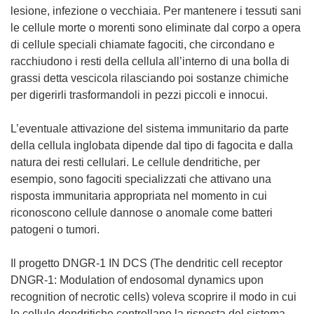
lesione, infezione o vecchiaia. Per mantenere i tessuti sani
le cellule morte o morenti sono eliminate dal corpo a opera
di cellule speciali chiamate fagociti, che circondano e
racchiudono i resti della cellula all’interno di una bolla di
grassi detta vescicola rilasciando poi sostanze chimiche
per digerirli trasformandoli in pezzi piccoli e innocui.
L’eventuale attivazione del sistema immunitario da parte
della cellula inglobata dipende dal tipo di fagocita e dalla
natura dei resti cellulari. Le cellule dendritiche, per
esempio, sono fagociti specializzati che attivano una
risposta immunitaria appropriata nel momento in cui
riconoscono cellule dannose o anomale come batteri
patogeni o tumori.
Il progetto DNGR-1 IN DCS (The dendritic cell receptor
DNGR-1: Modulation of endosomal dynamics upon
recognition of necrotic cells) voleva scoprire il modo in cui
le cellule dendritiche controllano la risposta del sistema