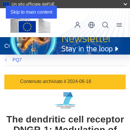
Un sito ufficiale dell’UE
Skip to main content
Menu
(si
apre
CORDIS
in
una
PQ7
nuova
finestra)
Contenuto archiviato il 2024-06-18
The dendritic cell receptor
DNGR-1: Modulation of