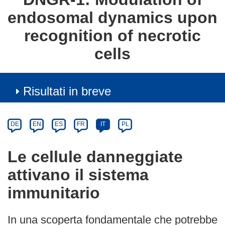
endosomal dynamics upon
recognition of necrotic
cells
Risultati in breve
Article
Category
Article
DE
EN
ES
FR
IT
PL
available
in
Le cellule danneggiate
the
attivano il sistema
following
languages:
immunitario
In una scoperta fondamentale che potrebbe