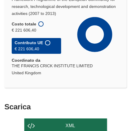
research, technological development and demonstration
activities (2007 to 2013)
Costo totale
€ 221 606,40
Contributo UE
€ 221 606,40
Coordinato da
THE FRANCIS CRICK INSTITUTE LIMITED
United Kingdom
Scarica
Scarica
il
contenuto
XML