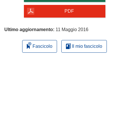
della
pagina
PDF
Ultimo aggiornamento:
11 Maggio 2016
Fascicolo
Il mio fascicolo