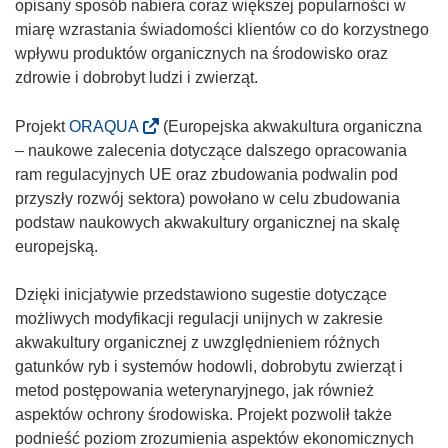
opisany sposób nabiera coraz większej popularności w
miarę wzrastania świadomości klientów co do korzystnego
wpływu produktów organicznych na środowisko oraz
zdrowie i dobrobyt ludzi i zwierząt.
(
Projekt
ORAQUA
(Europejska akwakultura organiczna
o
– naukowe zalecenia dotyczące dalszego opracowania
d
ram regulacyjnych UE oraz zbudowania podwalin pod
n
przyszły rozwój sektora) powołano w celu zbudowania
o
podstaw naukowych akwakultury organicznej na skalę
ś
europejską.
n
i
Dzięki inicjatywie przedstawiono sugestie dotyczące
k
możliwych modyfikacji regulacji unijnych w zakresie
o
akwakultury organicznej z uwzględnieniem różnych
t
gatunków ryb i systemów hodowli, dobrobytu zwierząt i
w
metod postępowania weterynaryjnego, jak również
o
aspektów ochrony środowiska. Projekt pozwolił także
r
podnieść poziom zrozumienia aspektów ekonomicznych