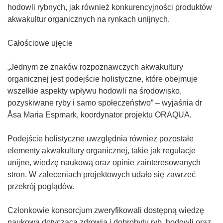
z
hodowli rybnych, jak również konkurencyjności produktów
y
akwakultur organicznych na rynkach unijnych.
s
i
Całościowe ujęcie
ę
w
„Jednym ze znaków rozpoznawczych akwakultury
n
organicznej jest podejście holistyczne, które obejmuje
o
wszelkie aspekty wpływu hodowli na środowisko,
w
pozyskiwane ryby i samo społeczeństwo” – wyjaśnia dr
y
Åsa Maria Espmark, koordynator projektu ORAQUA.
m
o
Podejście holistyczne uwzględnia również pozostałe
k
elementy akwakultury organicznej, takie jak regulacje
n
unijne, wiedzę naukową oraz opinie zainteresowanych
i
stron. W zaleceniach projektowych udało się zawrzeć
e
przekrój poglądów.
)
Członkowie konsorcjum zweryfikowali dostępną wiedzę
naukową dotyczącą zdrowia i dobrobytu ryb, hodowli oraz