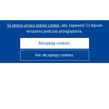
Ta strona używa plików cookie,
aby zapewnić Ci lepsze
wrażenia podczas przeglądania.
Akceptuję cookies.
Nie akceptuję cookies.
CORDIS - Wyniki badań wspieranych przez UE
Administratorem tej strony internetowej jest
Urząd
Publikacji Unii Europejskiej
Dostępność
Częściowo zautomatyzowana klasyfikacja projektów -
Informacja na temat wyjaśnialności