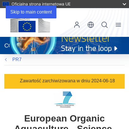
Oficjalna strona internetowa UE
Skip to main content
Menu
(odnośnik
otworzy
CORDIS
się
w
PR7
nowym
oknie)
Zawartość zarchiwizowana w dniu 2024-06-18
European Organic
Aquaculture - Science-