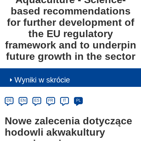
based recommendations
for further development of
the EU regulatory
framework and to underpin
future growth in the sector
Wyniki w skrócie
Article
Category
Article
DE
EN
ES
FR
IT
PL
available
in
Nowe zalecenia dotyczące
the
hodowli akwakultury
following
languages: