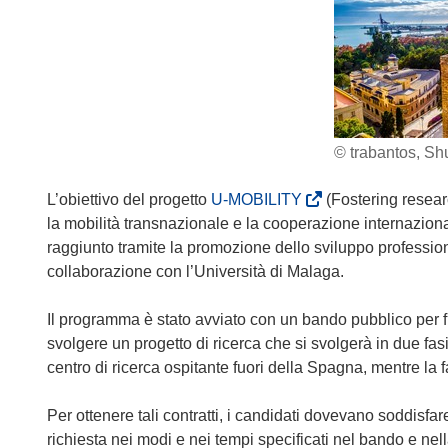
© trabantos, Shu
(
L’obiettivo del progetto
U-MOBILITY
(Fostering resear
s
la mobilità transnazionale e la cooperazione internazionale
i
raggiunto tramite la promozione dello sviluppo professiona
a
collaborazione con l’Università di Malaga.
p
r
Il programma è stato avviato con un bando pubblico per fin
e
svolgere un progetto di ricerca che si svolgerà in due fasi.
i
centro di ricerca ospitante fuori della Spagna, mentre la f
n
u
Per ottenere tali contratti, i candidati dovevano soddisf
n
richiesta nei modi e nei tempi specificati nel bando e nell