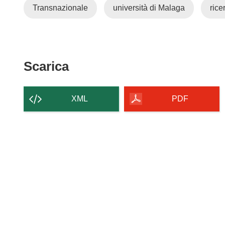
Transnazionale
università di Malaga
rice
Scarica
Scarica
il
contenuto
XML
PDF
della
pagina