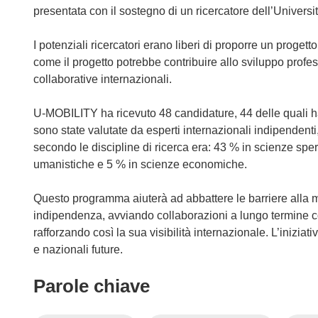
a
presentata con il sostegno di un ricercatore dell’Universi
n
u
I potenziali ricercatori erano liberi di proporre un progett
o
come il progetto potrebbe contribuire allo sviluppo profes
v
collaborative internazionali.
a
f
U-MOBILITY ha ricevuto 48 candidature, 44 delle quali ha
i
sono state valutate da esperti internazionali indipendenti
n
secondo le discipline di ricerca era: 43 % in scienze sper
e
umanistiche e 5 % in scienze economiche.
s
t
Questo programma aiuterà ad abbattere le barriere alla mob
r
indipendenza, avviando collaborazioni a lungo termine co
a
rafforzando così la sua visibilità internazionale. L’iniziat
)
e nazionali future.
Parole chiave