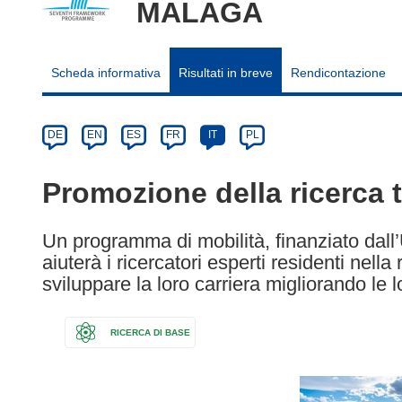
MALAGA
Scheda informativa
Risultati in breve
Rendicontazione
Article
Category
Article
DE
EN
ES
FR
IT
PL
available
in
Promozione della ricerca 
the
following
Un programma di mobilità, finanziato dall
languages:
aiuterà i ricercatori esperti residenti nel
sviluppare la loro carriera migliorando le 
RICERCA DI BASE