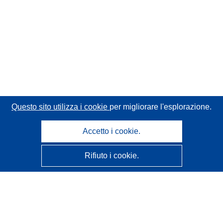
Questo sito utilizza i cookie
per migliorare l'esplorazione.
Accetto i cookie.
Rifiuto i cookie.
CORDIS - Risultati della ricerca dell’UE
Questo sito web è gestito dall'
Ufficio delle pubblicazioni
dell'Unione europea