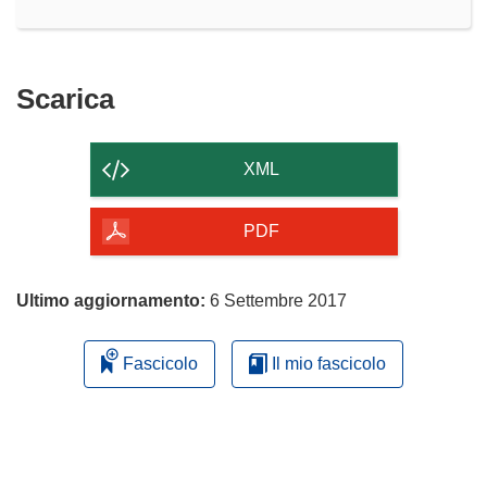
Scarica
Scarica
il
contenuto
XML
della
pagina
PDF
Ultimo aggiornamento:
6 Settembre 2017
Fascicolo
Il mio fascicolo