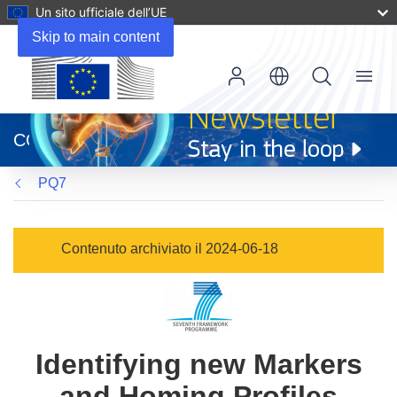
Un sito ufficiale dell’UE
Skip to main content
Menu
(si
apre
CORDIS
in
una
PQ7
nuova
finestra)
Contenuto archiviato il 2024-06-18
Identifying new Markers
and Homing Profiles