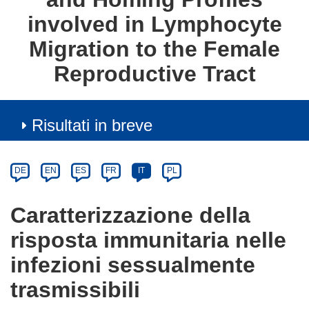
involved in Lymphocyte
Migration to the Female
Reproductive Tract
Risultati in breve
Article
Category
Article
DE
EN
ES
FR
IT
PL
available
in
Caratterizzazione della
the
risposta immunitaria nelle
following
languages:
infezioni sessualmente
trasmissibili