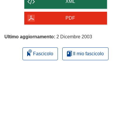
contenuto
XML
della
pagina
PDF
Ultimo aggiornamento:
2 Dicembre 2003
Fascicolo
Il mio fascicolo