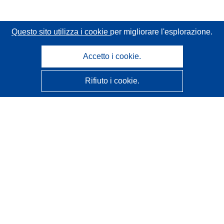
Questo sito utilizza i cookie
per migliorare l'esplorazione.
Accetto i cookie.
Rifiuto i cookie.
CORDIS - Risultati della ricerca dell’UE
Questo sito web è gestito dall'
Ufficio delle pubblicazioni
dell'Unione europea
Accessibilità
Classificazione semi-automatica dei progetti - Informativa
sulla spiegabilità
Contattaci