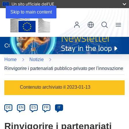
Un sito ufficiale dell’UE
Skip to main content
Menu
(si
apre
CORDIS
in
una
Home
Notizie
nuova
finestra)
Rinvigorire i partenariati pubblico-privato per l'innovazione
Article
Contenuto archiviato il 2023-01-13
Category
Article
DE
EN
ES
FR
IT
available
in
Rinvigorire i partenariati
the