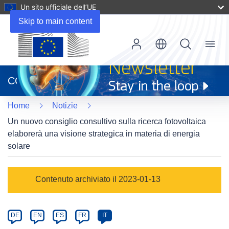
Un sito ufficiale dell’UE
Skip to main content
Menu
(si
apre
CORDIS
in
una
Home
Notizie
nuova
finestra)
Un nuovo consiglio consultivo sulla ricerca fotovoltaica
elaborerà una visione strategica in materia di energia
solare
Article
Contenuto archiviato il 2023-01-13
Category
Article
DE
EN
ES
FR
IT
available