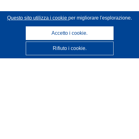
Questo sito utilizza i cookie
per migliorare l'esplorazione.
Accetto i cookie.
Rifiuto i cookie.
CORDIS - Risultati della ricerca dell’UE
Questo sito web è gestito dall'
Ufficio delle pubblicazioni
dell'Unione europea
Accessibilità
Classificazione semi-automatica dei progetti - Informativa
sulla spiegabilità
Contattaci