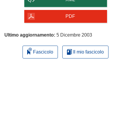
della
pagina
PDF
Ultimo aggiornamento:
5 Dicembre 2003
Fascicolo
Il mio fascicolo