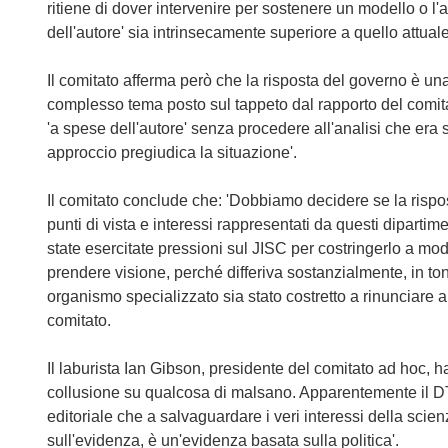
ritiene di dover intervenire per sostenere un modello o l'a
dell'autore' sia intrinsecamente superiore a quello attuale
Il comitato afferma però che la risposta del governo è un
complesso tema posto sul tappeto dal rapporto del comit
'a spese dell'autore' senza procedere all'analisi che era
approccio pregiudica la situazione'.
Il comitato conclude che: 'Dobbiamo decidere se la rispos
punti di vista e interessi rappresentati da questi diparti
state esercitate pressioni sul JISC per costringerlo a modi
prendere visione, perché differiva sostanzialmente, in to
organismo specializzato sia stato costretto a rinunciare al
comitato.
Il laburista Ian Gibson, presidente del comitato ad hoc, ha
collusione su qualcosa di malsano. Apparentemente il DTI
editoriale che a salvaguardare i veri interessi della scie
sull'evidenza, è un'evidenza basata sulla politica'.