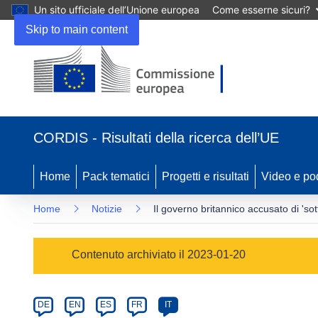
Un sito ufficiale dell’Unione europea
Come esserne sicuri?
Skip to main content
(si
apre
CORDIS - Risultati della ricerca dell’UE
in
una
nuova
Home
Pack tematici
Progetti e risultati
Video e po
finestra)
Home
Notizie
Il governo britannico accusato di 'sott
Article
Contenuto archiviato il 2023-01-20
Category
Article
DE
EN
ES
FR
IT