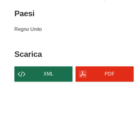
Paesi
Regno Unito
Scarica
Scarica
il
contenuto
XML
PDF
della
pagina