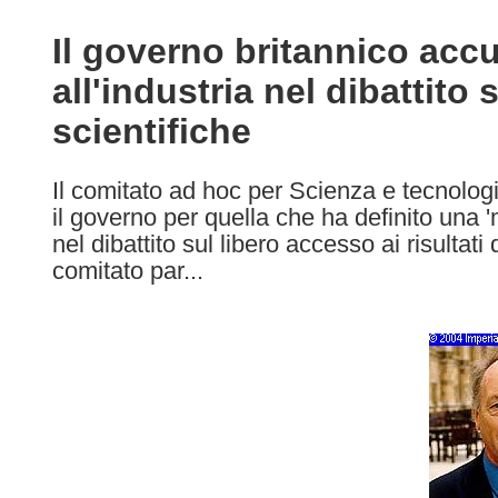
available
in
Il governo britannico accu
the
all'industria nel dibattito
following
languages:
scientifiche
Il comitato ad hoc per Scienza e tecnolog
il governo per quella che ha definito una '
nel dibattito sul libero accesso ai risultati d
comitato par...