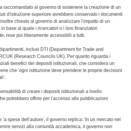
va raccomandato al governo di sostenere la creazione di un
stituti d'istruzione superiore avrebbero conservato i documenti
inoltre chiesto al governo di analizzare l'impatto di un
n base al quale i ricercatori o i loro finanziatori
e, rese poi liberamente accessibili a tutti.
 dipartimenti, inclusi DTI (Department for Trade and
e RCUK (Research Councils UK). Per quanto riguarda i
nziali benefici dei depositi istituzionali, che considera un
iene che 'ogni istituzione deve prendere le proprie decisioni
i'.
abilità di creare i depositi istituzionali a livello
he potrebbero offrire per l'accesso alle pubblicazioni
'a spese dell'autore', il governo replica: 'In un mercato nel
ornire servizi alla comunità accademica, il governo non