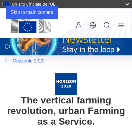
Un sito ufficiale dell’UE
Skip to main content
Menu
(si
apre
CORDIS
in
una
Orizzonte 2020
nuova
finestra)
The vertical farming
revolution, urban Farming
as a Service.