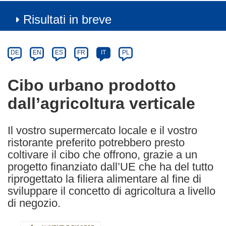
Risultati in breve
Article
Category
Article
DE
EN
ES
FR
IT
PL
available
in
Cibo urbano prodotto
the
dall’agricoltura verticale
following
languages:
Il vostro supermercato locale e il vostro
ristorante preferito potrebbero presto
coltivare il cibo che offrono, grazie a un
progetto finanziato dall’UE che ha del tutto
riprogettato la filiera alimentare al fine di
sviluppare il concetto di agricoltura a livello
di negozio.