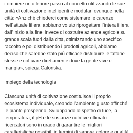
i
compiere un ulteriore passo al concetto utilizzando le sue
n
unità di coltivazione intelligenti e modulari ovunque nella
e
città: «Anziché chiederci come sistemare le carenze
s
nell’attuale filiera, abbiamo voluto riprogettare l’intera filiera
t
dall’inizio alla fine; invece di costruire aziende agricole su
r
grande scala fuori dalla città, ottimizzando uno specifico
a
raccolto e poi distribuendo i prodotti agricoli, abbiamo
)
deciso che sarebbe stato più efficace distribuire le fattorie
stesse e coltivare direttamente dove la gente vive e
mangia», spiega Galonska.
Impiego della tecnologia
Ciascuna unità di coltivazione costituisce il proprio
ecosistema individuale, creando l’ambiente giusto affinché
le piante prosperino. Sviluppando lo spettro di luce, la
temperatura, il pH e le sostanze nutritive ottimali i
ricercatori sono in grado di garantire le migliori
caratteristiche possibili in termini di sapore, colore e qualità