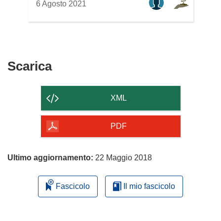
6 Agosto 2021
Scarica
Scarica
il
contenuto
XML
della
pagina
PDF
Ultimo aggiornamento:
22 Maggio 2018
Fascicolo
Il mio fascicolo