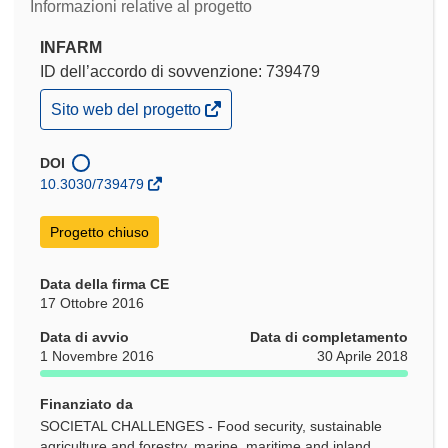
Informazioni relative al progetto
INFARM
ID dell’accordo di sovvenzione: 739479
(si
Sito web del progetto
apre
in
una
DOI
nuova
10.3030/739479
finestra)
Progetto chiuso
Data della firma CE
17 Ottobre 2016
Data di avvio
Data di completamento
1 Novembre 2016
30 Aprile 2018
Finanziato da
SOCIETAL CHALLENGES - Food security, sustainable
agriculture and forestry, marine, maritime and inland