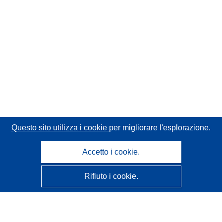
Questo sito utilizza i cookie
per migliorare l'esplorazione.
Accetto i cookie.
Rifiuto i cookie.
CORDIS - Risultati della ricerca dell’UE
Questo sito web è gestito dall'
Ufficio delle pubblicazioni