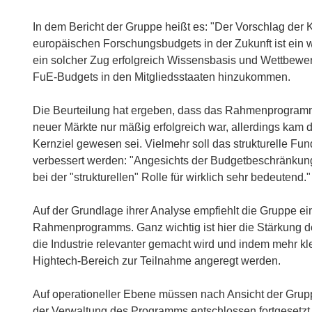
In dem Bericht der Gruppe heißt es: "Der Vorschlag der
europäischen Forschungsbudgets in der Zukunft ist ein w
ein solcher Zug erfolgreich Wissensbasis und Wettbewer
FuE-Budgets in den Mitgliedsstaaten hinzukommen.
Die Beurteilung hat ergeben, dass das Rahmenprogramm 
neuer Märkte nur mäßig erfolgreich war, allerdings kam
Kernziel gewesen sei. Vielmehr soll das strukturelle 
verbessert werden: "Angesichts der Budgetbeschränkunge
bei der "strukturellen" Rolle für wirklich sehr bedeutend."
Auf der Grundlage ihrer Analyse empfiehlt die Gruppe 
Rahmenprogramms. Ganz wichtig ist hier die Stärkung de
die Industrie relevanter gemacht wird und indem mehr 
Hightech-Bereich zur Teilnahme angeregt werden.
Auf operationeller Ebene müssen nach Ansicht der Gru
der Verwaltung des Programms entschlossen fortgesetzt w