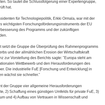
alten. So lautet die Schlussfolgerung einer Expertengruppe,
ft hat.
identen für Technologiepolitik, Erkki Ormala, war mit der
s wichtigsten Forschungsförderungsinstruments der EU
Verbesserung des Programms und der zukünftigen
den.
icht setzt die Gruppe die Überprüfung des Rahmenprogramms
erbs und der allmählichen Erosion der Wirtschaftskraft
z zur Vorstellung des Berichts sagte: "Europa steht am
tionalen Wettbewerb und den Herausforderungen des
. Die industrielle FuE [Forschung und Entwicklung] in
n wächst sie schneller."
t der Gruppe vier allgemeine Herausforderungen
, 2) Schaffung eines günstigen Umfelds für private FuE, 3)
tum und 4) Aufbau von Vertrauen in Wissenschaft und