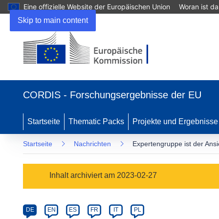
Eine offizielle Website der Europäischen Union
Woran ist d
Skip to main content
(öffnet
in
CORDIS - Forschungsergebnisse der EU
neuem
Fenster)
Startseite
Thematic Packs
Projekte und Ergebnisse
Startseite
Nachrichten
Expertengruppe ist der Ans
Article
Inhalt archiviert am 2023-02-27
Category
Article
DE
EN
ES
FR
IT
PL