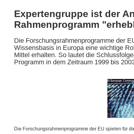
available
in
Expertengruppe ist der An
the
Rahmenprogramm "erhebli
following
languages:
Die Forschungsrahmenprogramme der EU s
Wissensbasis in Europa eine wichtige Roll
Mittel erhalten. So lautet die Schlussfol
Programm in dem Zeitraum 1999 bis 2003 
Die Forschungsrahmenprogramme der EU spielen für die