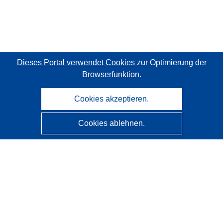
Dieses Portal verwendet Cookies
zur Optimierung der
Browserfunktion.
Cookies akzeptieren.
Cookies ablehnen.
CORDIS - Forschungsergebnisse der EU
Diese Website wird vom
Amt für Veröffentlichungen der
Europäischen Union
verwaltet.
Barrierefreiheit
Halbautomatische Projektklassifizierung - Hinweis zur