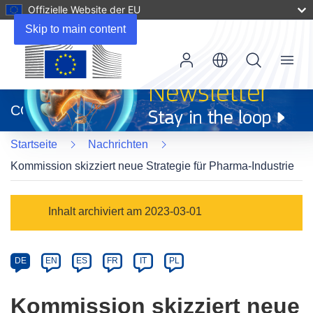
Offizielle Website der EU
Skip to main content
Menu
(öffnet
in
CORDIS
neuem
Fenster)
Startseite
Nachrichten
Kommission skizziert neue Strategie für Pharma-Industrie
Article
Inhalt archiviert am 2023-03-01
Category
Article
DE
EN
ES
FR
IT
PL
available
in
Kommission skizziert neue
the