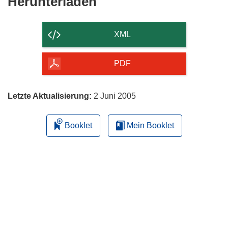
Den
Herunterladen
Inhalt
der
XML
Seite
herunterladen
PDF
Letzte Aktualisierung:
2 Juni 2005
Booklet
Mein Booklet