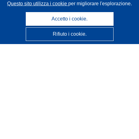
Questo sito utilizza i cookie
per migliorare l'esplorazione.
Accetto i cookie.
Rifiuto i cookie.
CORDIS - Risultati della ricerca dell’UE
Questo sito web è gestito dall'
Ufficio delle pubblicazioni
dell'Unione europea
Accessibilità
Classificazione semi-automatica dei progetti - Informativa
sulla spiegabilità
Contattaci
Contatta il nostro Help Desk