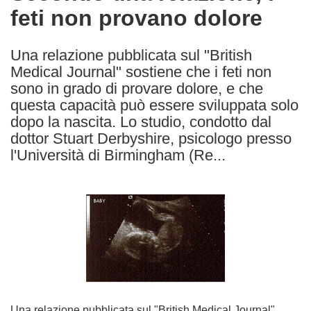
feti non provano dolore
following
languages:
Una relazione pubblicata sul "British
Medical Journal" sostiene che i feti non
sono in grado di provare dolore, e che
questa capacità può essere sviluppata solo
dopo la nascita. Lo studio, condotto dal
dottor Stuart Derbyshire, psicologo presso
l'Università di Birmingham (Re...
Una relazione pubblicata sul "British Medical Journal"