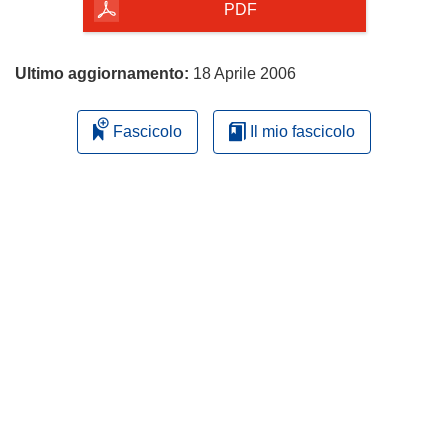
pagina
PDF
Ultimo aggiornamento:
18 Aprile 2006
Fascicolo
Il mio fascicolo