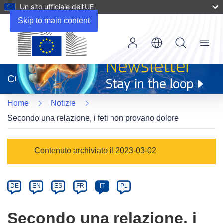
Un sito ufficiale dell’UE
Skip to main content
Menu
(si
apre
CORDIS
in
una
Home
Notizie
nuova
finestra)
Secondo una relazione, i feti non provano dolore
Article
Contenuto archiviato il 2023-03-02
Category
Article
DE
EN
ES
FR
IT
PL
available
in
Secondo una relazione, i
the