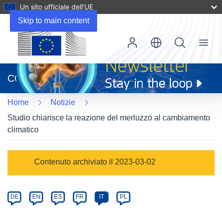
Un sito ufficiale dell’UE
Skip to main content
Menu
(si
apre
CORDIS
in
una
Home
Notizie
nuova
finestra)
Studio chiarisce la reazione del merluzzo al cambiamento
climatico
Article
Contenuto archiviato il 2023-03-02
Category
Article
DE
EN
ES
FR
IT
PL
available
in