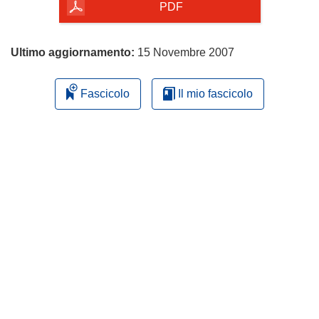
pagina
PDF
Ultimo aggiornamento:
15 Novembre 2007
Fascicolo
Il mio fascicolo