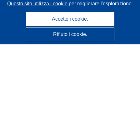
Questo sito utilizza i cookie
per migliorare l'esplorazione.
Accetto i cookie.
Rifiuto i cookie.
CORDIS - Risultati della ricerca dell’UE
Questo sito web è gestito dall'
Ufficio delle pubblicazioni
dell'Unione europea
Accessibilità
Classificazione semi-automatica dei progetti - Informativa
sulla spiegabilità
Contattaci
Contatta il nostro Help Desk