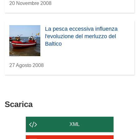
20 Novembre 2008
La pesca eccessiva influenza
l'evoluzione del merluzzo del
Baltico
27 Agosto 2008
Scarica
Scarica
il
contenuto
XML
della