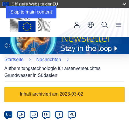
Offizielle Website der EU
Skip to main content
Menu
(öffnet
in
CORDIS
neuem
Fenster)
Startseite
Nachrichten
Aufbereitungstechnologie für arsenverseuchtes
Grundwasser in Südasien
Article
Inhalt archiviert am 2023-03-02
Category
Article
DE
EN
ES
FR
IT
PL
available
in