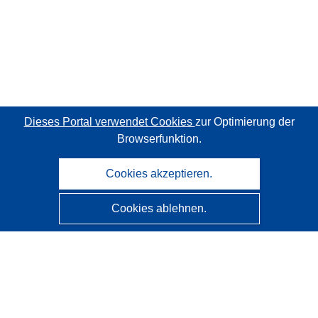
Dieses Portal verwendet Cookies
zur Optimierung der
Browserfunktion.
Cookies akzeptieren.
Cookies ablehnen.
CORDIS - Forschungsergebnisse der EU
Diese Website wird vom
Amt für Veröffentlichungen der
Europäischen Union
verwaltet.