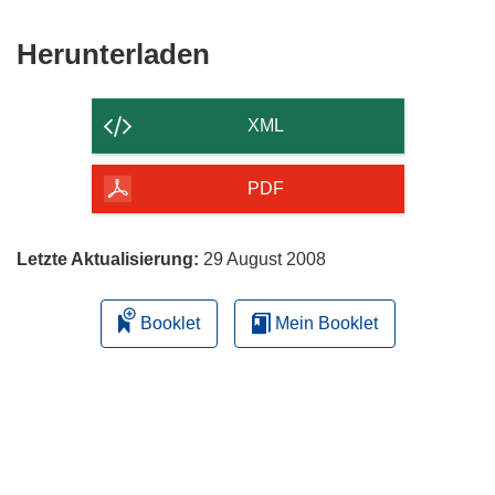
Den
Herunterladen
Inhalt
der
XML
Seite
herunterladen
PDF
Letzte Aktualisierung:
29 August 2008
Booklet
Mein Booklet