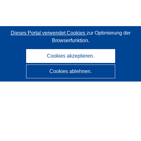
Dieses Portal verwendet Cookies
zur Optimierung der
Browserfunktion.
Cookies akzeptieren.
Cookies ablehnen.
CORDIS - Forschungsergebnisse der EU
Diese Website wird vom
Amt für Veröffentlichungen der
Europäischen Union
verwaltet.
Barrierefreiheit
Halbautomatische Projektklassifizierung - Hinweis zur
Erklärbarkeit