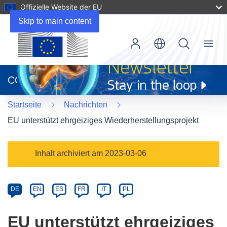
Offizielle Website der EU
Skip to main content
Menu
(öffnet
in
CORDIS
neuem
Fenster)
Startseite
Nachrichten
EU unterstützt ehrgeiziges Wiederherstellungsprojekt
Article
Inhalt archiviert am 2023-03-06
Category
Article
DE
EN
ES
FR
IT
PL
available
in
EU unterstützt ehrgeiziges
the