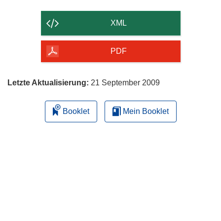
Inhalt
der
XML
Seite
herunterladen
PDF
Letzte Aktualisierung:
21 September 2009
Booklet
Mein Booklet