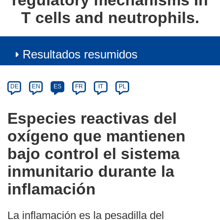
regulatory mechanisms In
T cells and neutrophils.
Resultados resumidos
Article
Category
Article
DE
EN
ES
FR
IT
PL
available
in
Especies reactivas del
the
oxígeno que mantienen
following
languages:
bajo control el sistema
inmunitario durante la
inflamación
La inflamación es la pesadilla del