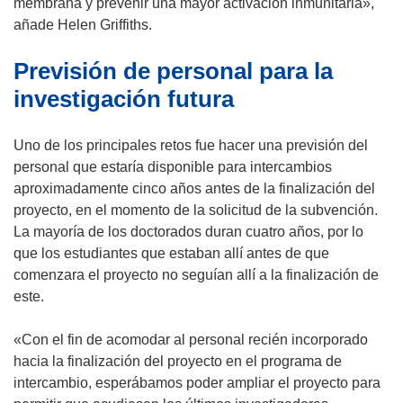
r
membrana y prevenir una mayor activación inmunitaria»,
i
añade Helen Griffiths.
r
Previsión de personal para la
á
e
investigación futura
n
u
Uno de los principales retos fue hacer una previsión del
n
personal que estaría disponible para intercambios
a
aproximadamente cinco años antes de la finalización del
n
proyecto, en el momento de la solicitud de la subvención.
u
La mayoría de los doctorados duran cuatro años, por lo
e
que los estudiantes que estaban allí antes de que
v
comenzara el proyecto no seguían allí a la finalización de
a
este.
v
e
«Con el fin de acomodar al personal recién incorporado
n
hacia la finalización del proyecto en el programa de
t
intercambio, esperábamos poder ampliar el proyecto para
a