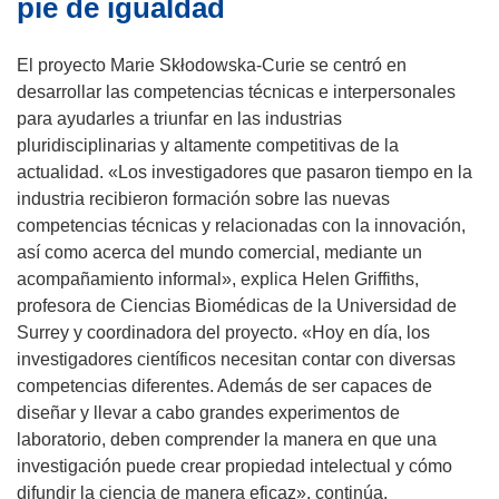
pie de igualdad
n
a
El proyecto Marie Skłodowska-Curie se centró en
n
desarrollar las competencias técnicas e interpersonales
u
para ayudarles a triunfar en las industrias
e
pluridisciplinarias y altamente competitivas de la
v
actualidad. «Los investigadores que pasaron tiempo en la
a
industria recibieron formación sobre las nuevas
v
competencias técnicas y relacionadas con la innovación,
e
así como acerca del mundo comercial, mediante un
n
acompañamiento informal», explica Helen Griffiths,
t
profesora de Ciencias Biomédicas de la Universidad de
a
Surrey y coordinadora del proyecto. «Hoy en día, los
n
investigadores científicos necesitan contar con diversas
a
competencias diferentes. Además de ser capaces de
)
diseñar y llevar a cabo grandes experimentos de
laboratorio, deben comprender la manera en que una
investigación puede crear propiedad intelectual y cómo
difundir la ciencia de manera eficaz», continúa.