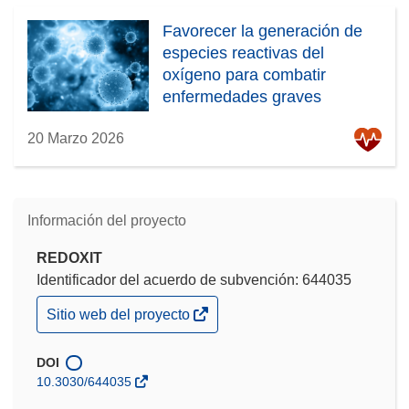
Favorecer la generación de
especies reactivas del
oxígeno para combatir
enfermedades graves
20 Marzo 2026
Información del proyecto
REDOXIT
Identificador del acuerdo de subvención: 644035
(se
Sitio web del proyecto
abrirá
en
una
DOI
nueva
10.3030/644035
ventana)