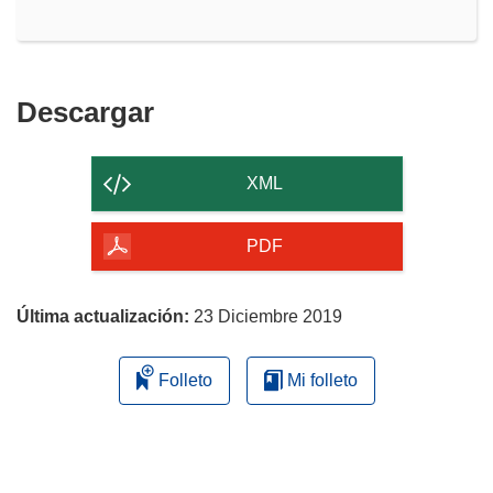
Descargar
Descargar
el
contenido
XML
de
la
PDF
página
Última actualización:
23 Diciembre 2019
Folleto
Mi folleto