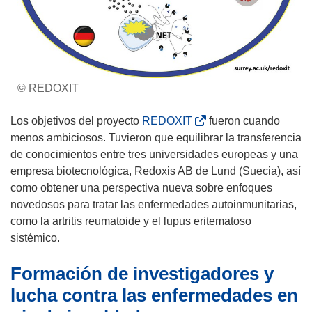
© REDOXIT
(
Los objetivos del proyecto
REDOXIT
fueron cuando
s
menos ambiciosos. Tuvieron que equilibrar la transferencia
e
de conocimientos entre tres universidades europeas y una
a
empresa biotecnológica, Redoxis AB de Lund (Suecia), así
b
como obtener una perspectiva nueva sobre enfoques
r
novedosos para tratar las enfermedades autoinmunitarias,
i
como la artritis reumatoide y el lupus eritematoso
r
sistémico.
á
Formación de investigadores y
e
n
lucha contra las enfermedades en
u