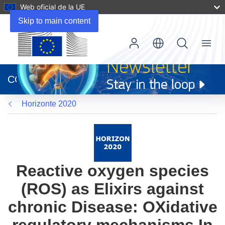
Web oficial de la UE
Skip to main content
Menu
(se
abrirá
CORDIS
en
una
Horizonte 2020
nueva
ventana)
Reactive oxygen species
(ROS) as Elixirs against
chronic Disease: OXidative