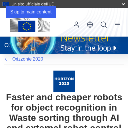
Un sito ufficiale dell’UE
Skip to main content
Menu
(si
apre
CORDIS
in
una
Orizzonte 2020
nuova
finestra)
Faster and cheaper robots
for object recognition in
Waste sorting through AI