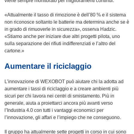
viene sempre monitorato per miglioramenti continui.
t
r
r
e
«Attualmente il tasso di rimozione è dell’80 % e il sistema
a
i
non riconosce soltanto le batterie ma determina anche se è
)
n
in grado di rimuoverle in sicurezza», osserva Hadzic.
u
«Stiamo anche per iniziare due altri progetti pilota, uno
n
sulla separazione dei rifiuti indifferenziati e l’altro del
a
cartone.»
n
Aumentare il riciclaggio
u
o
v
L’innovazione di WEXOBOT può aiutare chi la adotta ad
a
aumentare i tassi di riciclaggio e a creare ambienti più
f
sicuri per chi lavora nei centri di smistamento. Più in
i
generale, aiuta a proiettarci ancora più avanti verso
n
l’Industria 4.0 con tutti i vantaggi economici per
e
l’innovazione, gli affari e l’impiego che ne conseguono.
s
t
Il gruppo ha attualmente sette progetti in corso in cui sono