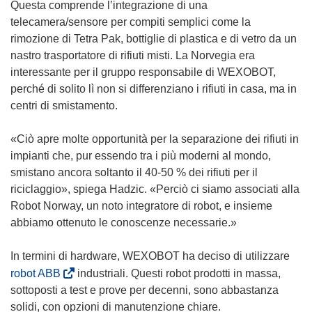
i
Questa comprende l’integrazione di una
e
f
o
a
telecamera/sensore per compiti semplici come la
s
i
v
p
rimozione di Tetra Pak, bottiglie di plastica e di vetro da un
t
n
a
r
nastro trasportatore di rifiuti misti. La Norvegia era
r
e
f
e
interessante per il gruppo responsabile di WEXOBOT,
a
s
i
i
perché di solito lì non si differenziano i rifiuti in casa, ma in
)
t
n
n
centri di smistamento.
r
e
u
a
s
n
«Ciò apre molte opportunità per la separazione dei rifiuti in
)
t
a
impianti che, pur essendo tra i più moderni al mondo,
r
n
smistano ancora soltanto il 40-50 % dei rifiuti per il
a
u
riciclaggio», spiega Hadzic. «Perciò ci siamo associati alla
)
o
Robot Norway, un noto integratore di robot, e insieme
v
abbiamo ottenuto le conoscenze necessarie.»
a
f
In termini di hardware, WEXOBOT ha deciso di utilizzare
i
(
robot ABB
industriali. Questi robot prodotti in massa,
n
s
sottoposti a test e prove per decenni, sono abbastanza
e
i
solidi, con opzioni di manutenzione chiare.