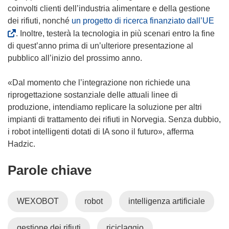
r
coinvolti clienti dell’industria alimentare e della gestione
a
(
dei rifiuti, nonché
un progetto di ricerca finanziato dall’UE
)
s
. Inoltre, testerà la tecnologia in più scenari entro la fine
i
di quest’anno prima di un’ulteriore presentazione al
a
pubblico all’inizio del prossimo anno.
p
r
«Dal momento che l’integrazione non richiede una
e
riprogettazione sostanziale delle attuali linee di
i
produzione, intendiamo replicare la soluzione per altri
n
impianti di trattamento dei rifiuti in Norvegia. Senza dubbio,
u
i robot intelligenti dotati di IA sono il futuro», afferma
n
Hadzic.
a
Parole chiave
n
u
o
WEXOBOT
robot
intelligenza artificiale
v
a
gestione dei rifiuti
riciclaggio
f