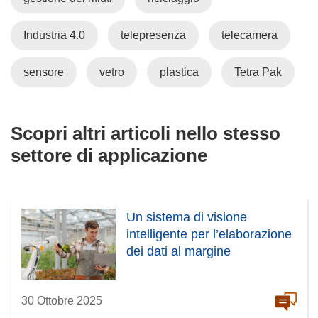
i
n
Industria 4.0
telepresenza
telecamera
e
s
sensore
vetro
plastica
Tetra Pak
t
r
a
Scopri altri articoli nello stesso
)
settore di applicazione
Un sistema di visione
intelligente per l’elaborazione
dei dati al margine
30 Ottobre 2025