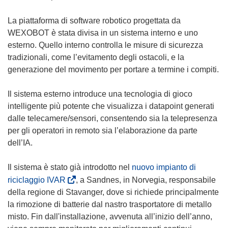
s
a
t
p
La piattaforma di software robotico progettata da
r
r
WEXOBOT è stata divisa in un sistema interno e uno
a
e
esterno. Quello interno controlla le misure di sicurezza
)
i
tradizionali, come l’evitamento degli ostacoli, e la
n
generazione del movimento per portare a termine i compiti.
u
n
Il sistema esterno introduce una tecnologia di gioco
a
intelligente più potente che visualizza i datapoint generati
n
dalle telecamere/sensori, consentendo sia la telepresenza
u
per gli operatori in remoto sia l’elaborazione da parte
o
dell’IA.
v
a
Il sistema è stato già introdotto nel
nuovo impianto di
f
(
riciclaggio IVAR
, a Sandnes, in Norvegia, responsabile
i
s
della regione di Stavanger, dove si richiede principalmente
n
i
la rimozione di batterie dal nastro trasportatore di metallo
e
a
misto. Fin dall'installazione, avvenuta all’inizio dell’anno,
s
p