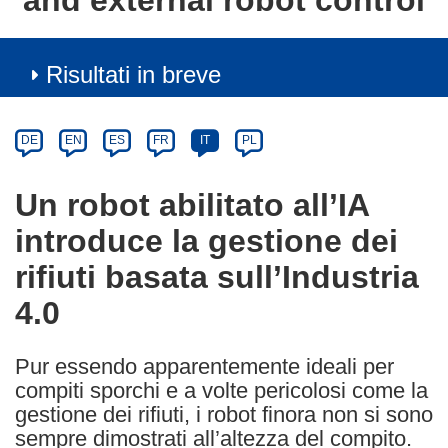
and external robot control
Risultati in breve
Article
Category
Article
DE
EN
ES
FR
IT
PL
available
in
Un robot abilitato all’IA
the
introduce la gestione dei
following
languages:
rifiuti basata sull’Industria
4.0
Pur essendo apparentemente ideali per
compiti sporchi e a volte pericolosi come la
gestione dei rifiuti, i robot finora non si sono
sempre dimostrati all’altezza del compito.