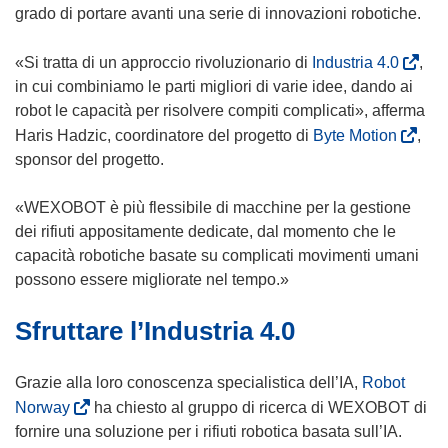
s
grado di portare avanti una serie di innovazioni robotiche.
i
a
(
«Si tratta di un approccio rivoluzionario di
Industria 4.0
,
p
s
in cui combiniamo le parti migliori di varie idee, dando ai
r
i
robot le capacità per risolvere compiti complicati», afferma
e
a
(
Haris Hadzic, coordinatore del progetto di
Byte Motion
,
i
p
s
sponsor del progetto.
n
r
i
u
e
a
«WEXOBOT è più flessibile di macchine per la gestione
n
i
p
dei rifiuti appositamente dedicate, dal momento che le
a
n
r
capacità robotiche basate su complicati movimenti umani
n
u
e
possono essere migliorate nel tempo.»
u
n
i
o
Sfruttare l’Industria 4.0
a
n
v
n
u
a
u
n
Grazie alla loro conoscenza specialistica dell’IA,
Robot
f
o
a
(
Norway
ha chiesto al gruppo di ricerca di WEXOBOT di
i
v
n
s
fornire una soluzione per i rifiuti robotica basata sull’IA.
n
a
u