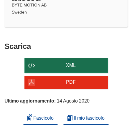
BYTE MOTION AB
Sweden
Scarica
Scarica
il
contenuto
XML
della
pagina
PDF
Ultimo aggiornamento:
14 Agosto 2020
Fascicolo
Il mio fascicolo