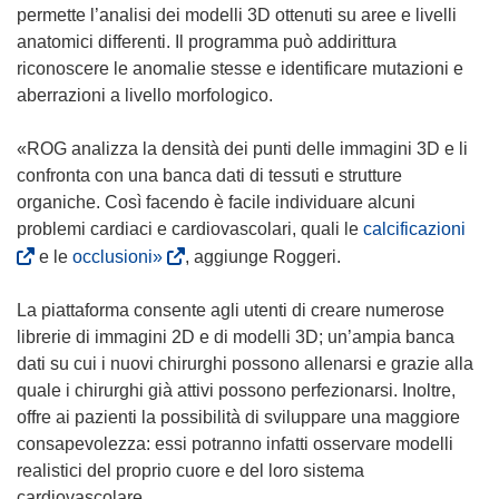
permette l’analisi dei modelli 3D ottenuti su aree e livelli
anatomici differenti. Il programma può addirittura
riconoscere le anomalie stesse e identificare mutazioni e
aberrazioni a livello morfologico.
«ROG analizza la densità dei punti delle immagini 3D e li
confronta con una banca dati di tessuti e strutture
organiche. Così facendo è facile individuare alcuni
(
problemi cardiaci e cardiovascolari, quali le
calcificazioni
(
s
e le
occlusioni»
, aggiunge Roggeri.
s
i
i
a
La piattaforma consente agli utenti di creare numerose
a
p
librerie di immagini 2D e di modelli 3D; un’ampia banca
p
r
dati su cui i nuovi chirurghi possono allenarsi e grazie alla
r
e
quale i chirurghi già attivi possono perfezionarsi. Inoltre,
e
i
offre ai pazienti la possibilità di sviluppare una maggiore
i
n
consapevolezza: essi potranno infatti osservare modelli
n
u
realistici del proprio cuore e del loro sistema
u
n
cardiovascolare.