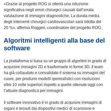
u
u
u
n
«Grazie al progetto ROG si otterrà una riduzione
o
o
n
u
significativa negli errori chirurgici causati dall’errata
v
v
a
n
valutazione di immagini diagnostiche. La durata media
a
a
n
a
degli interventi chirurgici cardiovascolari sarà ridotta del
f
f
u
n
20 %», afferma Roggeri, coordinatore del progetto ROG.
i
i
o
u
n
n
Algoritmi intelligenti alla base del
v
o
e
e
a
v
software
s
s
f
a
t
t
i
f
La piattaforma si basa su un gruppo di algoritmi in grado di
r
r
n
i
acquisire immagini 2D e trasformarle in forme 3D. Il team
a
a
e
n
ha già collaudato e convalidato il sistema su immagini del
)
)
s
e
cuore, per produrre modelli iperrealistici con risoluzioni
t
s
oltre 10 volte superiori rispetto a quelle ottenute oggi con
r
t
l’attuale diagnostica per immagini.
a
r
)
a
Il software innovativo è in grado di acquisire immagini di
)
organi e tessuti dai dispositivi medici di scansione e