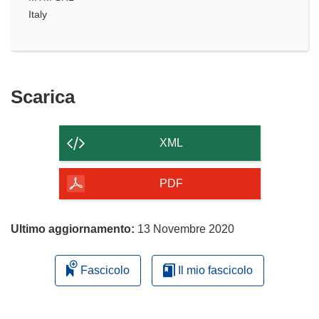
Italy
Scarica
Scarica
il
contenuto
XML
della
pagina
PDF
Ultimo aggiornamento:
13 Novembre 2020
Fascicolo
Il mio fascicolo