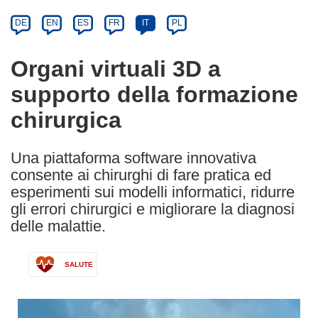
Category
Article
DE
EN
ES
FR
IT
PL
available
in
Organi virtuali 3D a
the
supporto della formazione
following
languages:
chirurgica
Una piattaforma software innovativa
consente ai chirurghi di fare pratica ed
esperimenti sui modelli informatici, ridurre
gli errori chirurgici e migliorare la diagnosi
delle malattie.
SALUTE