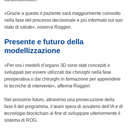
n
a
a
n
«Grazie a questo il paziente sarà maggiormente coinvolto
n
u
nella fase del processo decisionale e più informato sul suo
u
o
stato di salute», osserva Roggeri.
o
v
Presente e futuro della
v
a
a
f
modellizzazione
f
i
i
n
«Per ora i modelli d’organo 3D sono stati concepiti e
n
e
sviluppati per essere utilizzati dai chirurghi nella fase
e
s
preoperativa o dai chirurghi in formazione per apprendere
s
t
le tecniche di intervento», afferma Roggeri.
t
r
r
a
Nel prossimo futuro, attraverso una prosecuzione della
a
)
fase II del programma, il team spera di avvalersi dell’IA e di
)
tecnologie blockchain al fine di sviluppare ulteriormente il
sistema di ROG.