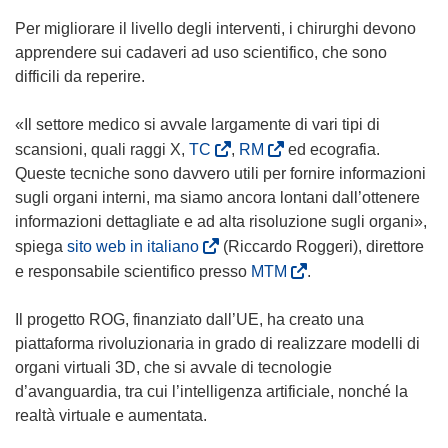
Per migliorare il livello degli interventi, i chirurghi devono
apprendere sui cadaveri ad uso scientifico, che sono
difficili da reperire.
«Il settore medico si avvale largamente di vari tipi di
(
(
scansioni, quali raggi X,
TC
,
RM
ed ecografia.
s
s
Queste tecniche sono davvero utili per fornire informazioni
i
i
sugli organi interni, ma siamo ancora lontani dall’ottenere
a
a
informazioni dettagliate e ad alta risoluzione sugli organi»,
p
p
(
spiega
sito web in italiano
(Riccardo Roggeri), direttore
r
r
s
(
e responsabile scientifico presso
MTM
.
e
e
i
s
i
i
a
i
Il progetto ROG, finanziato dall’UE, ha creato una
n
n
p
a
piattaforma rivoluzionaria in grado di realizzare modelli di
u
u
r
p
organi virtuali 3D, che si avvale di tecnologie
n
n
e
r
d’avanguardia, tra cui l’intelligenza artificiale, nonché la
a
a
i
e
realtà virtuale e aumentata.
n
n
n
i