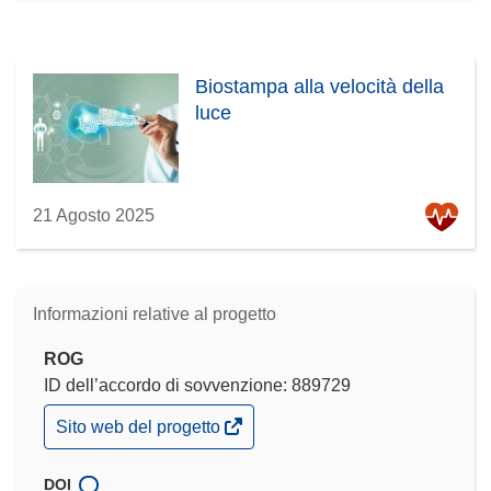
Biostampa alla velocità della
luce
21 Agosto 2025
Informazioni relative al progetto
ROG
ID dell’accordo di sovvenzione: 889729
(si
Sito web del progetto
apre
in
una
DOI