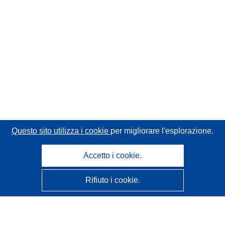
Questo sito utilizza i cookie
per migliorare l'esplorazione.
Accetto i cookie.
Rifiuto i cookie.
CORDIS - Risultati della ricerca dell’UE
Questo sito web è gestito dall'
Ufficio delle pubblicazioni