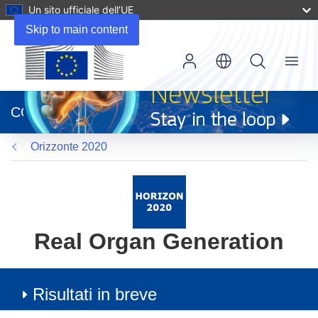
Un sito ufficiale dell’UE
Skip to main content
Menu
(si
apre
CORDIS
in
una
Orizzonte 2020
nuova
finestra)
Real Organ Generation
Risultati in breve
Article