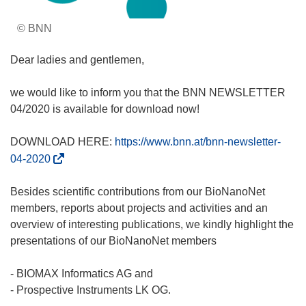
© BNN
Dear ladies and gentlemen,
we would like to inform you that the BNN NEWSLETTER
04/2020 is available for download now!
DOWNLOAD HERE:
https://www.bnn.at/bnn-newsletter-
(
04-2020
s
i
Besides scientific contributions from our BioNanoNet
a
members, reports about projects and activities and an
p
overview of interesting publications, we kindly highlight the
r
presentations of our BioNanoNet members
e
i
- BIOMAX Informatics AG and
n
- Prospective Instruments LK OG.
u