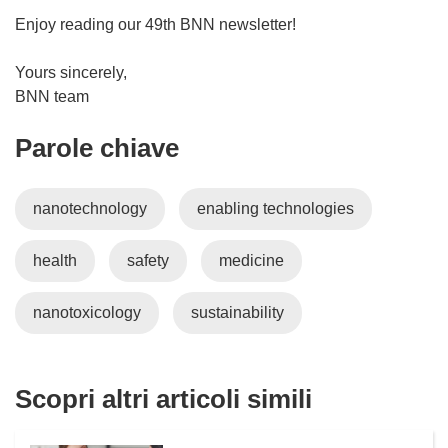
n
Enjoy reading our 49th BNN newsletter!
a
n
Yours sincerely,
u
BNN team
o
Parole chiave
v
a
f
nanotechnology
enabling technologies
i
n
health
safety
medicine
e
s
t
nanotoxicology
sustainability
r
a
)
Scopri altri articoli simili