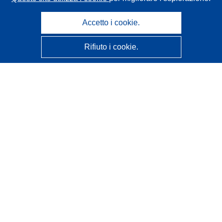
Accetto i cookie.
Rifiuto i cookie.
CORDIS - Risultati della ricerca dell’UE
Questo sito web è gestito dall'
Ufficio delle pubblicazioni
dell'Unione europea
Accessibilità
Classificazione semi-automatica dei progetti - Informativa
sulla spiegabilità
Contattaci
Contatta il nostro Help Desk