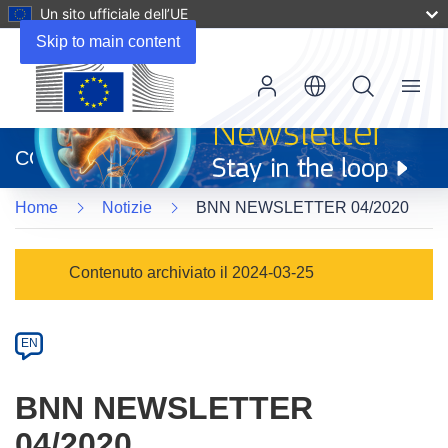
Un sito ufficiale dell’UE
Skip to main content
Menu
(si
apre
CORDIS
in
una
Home
Notizie
BNN NEWSLETTER 04/2020
nuova
finestra)
Article
Contenuto archiviato il 2024-03-25
Category
Article
EN
available
in
BNN NEWSLETTER
the
04/2020
following