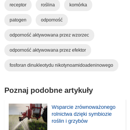
receptor
w
roślina
komórka
k
i
n
o
k
o
t
o
patogen
odporność
w
w
t
y
o
w
odporność aktywowana przez wzorzec
m
r
o
o
z
r
odporność aktywowana przez efektor
k
y
z
n
s
y
fosforan dinukleotydu nikotynoamidoadeninowego
i
i
s
e
ę
i
)
w
ę
Poznaj podobne artykuły
n
w
o
n
w
o
Wsparcie zrównoważonego
y
w
rolnictwa dzięki symbiozie
m
y
roślin i grzybów
o
m