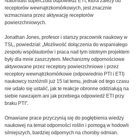
Natomiast superczuła odpowiedź ETI, która zależy od
w
receptorów wewnątrzkomórkowych, jest znacznie
n
wzmacniana przez aktywację receptorów
o
powierzchniowych.
w
y
Jonathan Jones, profesor i starszy pracownik naukowy w
m
TSL, powiedział: „Możliwość dołączenia do wspaniałego
o
zespołu współautorów i praca nad tym istotnym projektem
k
były dla mnie zaszczytem. Mechanizmy odpornościowe
n
aktywowane przez receptory powierzchniowe i przez
i
receptory wewnątrzkomórkowe (odpowiednio PTI i ETI)
e
naukowcy rozróżnili już 15 lat temu, jednak od tego czasu
)
nie udało się ustalić, jak te reakcje obronne oddziałują na
siebie nawzajem ani jak przebiega odpowiedź ETI przy
braku PTI”.
Omawiane prace przyczynią się do pogłębienia wiedzy
naukowej na temat odporności roślin i pomogą w hodowli
silniejszych, bardziej odpornych na choroby odmian.