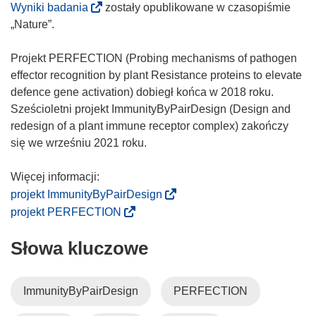
(
Wyniki badania
zostały opublikowane w czasopiśmie
o
„Nature”.
d
n
Projekt PERFECTION (Probing mechanisms of pathogen
o
effector recognition by plant Resistance proteins to elevate
ś
defence gene activation) dobiegł końca w 2018 roku.
n
Sześcioletni projekt ImmunityByPairDesign (Design and
i
redesign of a plant immune receptor complex) zakończy
k
się we wrześniu 2021 roku.
o
t
w
(
projekt ImmunityByPairDesign
o
o
(
projekt PERFECTION
r
d
o
z
Słowa kluczowe
n
d
y
o
n
s
ś
o
ImmunityByPairDesign
PERFECTION
i
n
ś
ę
i
n