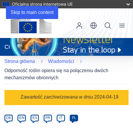
Oficjalna strona internetowa UE
Skip to main content
Menu
(odnośnik
otworzy
CORDIS
się
w
Strona główna
Wiadomości
nowym
oknie)
Odporność roślin opiera się na połączeniu dwóch
mechanizmów obronnych
Article
Zawartość zarchiwizowana w dniu 2024-04-19
Category
Article
DE
EN
ES
FR
IT
PL
available
in