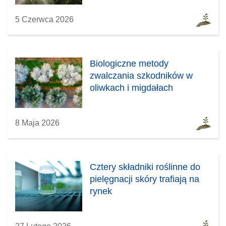
k
o
n
k
5 Czerwca 2026
i
n
e
i
)
e
)
Biologiczne metody
zwalczania szkodników w
oliwkach i migdałach
8 Maja 2026
Cztery składniki roślinne do
pielęgnacji skóry trafiają na
rynek