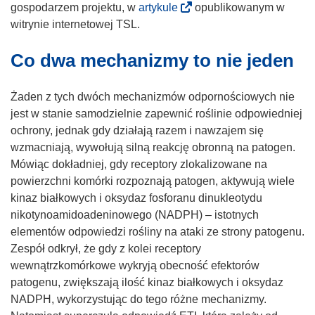
(
gospodarzem projektu, w
artykule
opublikowanym w
o
witrynie internetowej TSL.
d
Co dwa mechanizmy to nie jeden
n
o
ś
Żaden z tych dwóch mechanizmów odpornościowych nie
n
jest w stanie samodzielnie zapewnić roślinie odpowiedniej
i
ochrony, jednak gdy działają razem i nawzajem się
k
wzmacniają, wywołują silną reakcję obronną na patogen.
o
Mówiąc dokładniej, gdy receptory zlokalizowane na
t
powierzchni komórki rozpoznają patogen, aktywują wiele
w
kinaz białkowych i oksydaz fosforanu dinukleotydu
o
nikotynoamidoadeninowego (NADPH) – istotnych
r
elementów odpowiedzi rośliny na ataki ze strony patogenu.
z
Zespół odkrył, że gdy z kolei receptory
y
wewnątrzkomórkowe wykryją obecność efektorów
s
patogenu, zwiększają ilość kinaz białkowych i oksydaz
i
NADPH, wykorzystując do tego różne mechanizmy.
ę