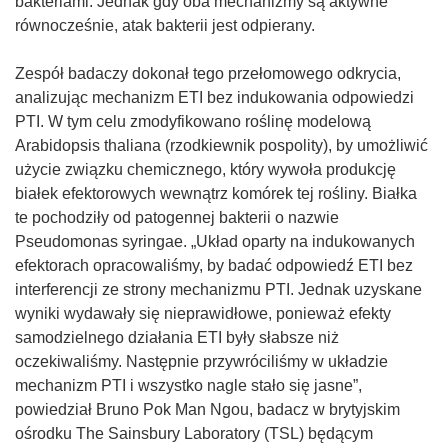
bakteriami. Jednak gdy oba mechanizmy są aktywne
równocześnie, atak bakterii jest odpierany.
Zespół badaczy dokonał tego przełomowego odkrycia,
analizując mechanizm ETI bez indukowania odpowiedzi
PTI. W tym celu zmodyfikowano roślinę modelową
Arabidopsis thaliana (rzodkiewnik pospolity), by umożliwić
użycie związku chemicznego, który wywoła produkcję
białek efektorowych wewnątrz komórek tej rośliny. Białka
te pochodziły od patogennej bakterii o nazwie
Pseudomonas syringae. „Układ oparty na indukowanych
efektorach opracowaliśmy, by badać odpowiedź ETI bez
interferencji ze strony mechanizmu PTI. Jednak uzyskane
wyniki wydawały się nieprawidłowe, ponieważ efekty
samodzielnego działania ETI były słabsze niż
oczekiwaliśmy. Następnie przywróciliśmy w układzie
mechanizm PTI i wszystko nagle stało się jasne”,
powiedział Bruno Pok Man Ngou, badacz w brytyjskim
ośrodku The Sainsbury Laboratory (TSL) będącym