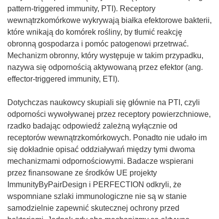
pattern-triggered immunity, PTI). Receptory
wewnątrzkomórkowe wykrywają białka efektorowe bakterii,
które wnikają do komórek rośliny, by tłumić reakcję
obronną gospodarza i pomóc patogenowi przetrwać.
Mechanizm obronny, który występuje w takim przypadku,
nazywa się odpornością aktywowaną przez efektor (ang.
effector-triggered immunity, ETI).
Dotychczas naukowcy skupiali się głównie na PTI, czyli
odporności wywoływanej przez receptory powierzchniowe,
rzadko badając odpowiedź zależną wyłącznie od
receptorów wewnątrzkomórkowych. Ponadto nie udało im
się dokładnie opisać oddziaływań między tymi dwoma
mechanizmami odpornościowymi. Badacze wspierani
przez finansowane ze środków UE projekty
ImmunityByPairDesign i PERFECTION odkryli, że
wspomniane szlaki immunologiczne nie są w stanie
samodzielnie zapewnić skutecznej ochrony przed