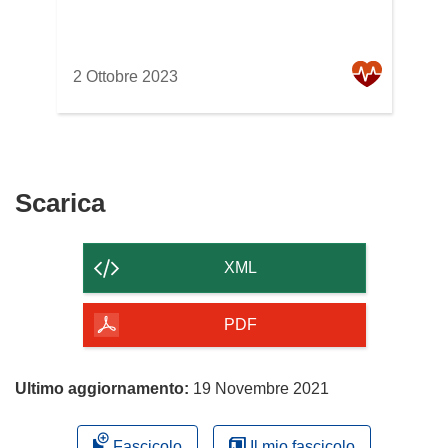
2 Ottobre 2023
Scarica
Scarica
il
contenuto
XML
della
pagina
PDF
Ultimo aggiornamento:
19 Novembre 2021
Fascicolo
Il mio fascicolo