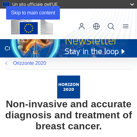
Un sito ufficiale dell’UE
Skip to main content
Menu
(si
apre
CORDIS
in
una
Orizzonte 2020
nuova
finestra)
Non-invasive and accurate
diagnosis and treatment of
breast cancer.