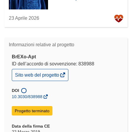
23 Aprile 2026
Informazioni relative al progetto
BrEXo-Apt
ID dell’accordo di sovvenzione: 838988
(si
Sito web del progetto
apre
in
una
DOI
nuova
10.3030/838988
finestra)
Progetto terminato
Data della firma CE
22 Marzo 2019