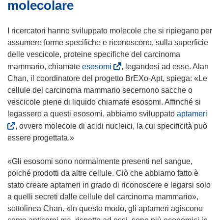
molecolare
I ricercatori hanno sviluppato molecole che si ripiegano per
assumere forme specifiche e riconoscono, sulla superficie
delle vescicole, proteine specifiche del carcinoma
(
mammario, chiamate
esosomi
, legandosi ad esse. Alan
s
Chan, il coordinatore del progetto BrEXo-Apt, spiega: «Le
i
cellule del carcinoma mammario secernono sacche o
a
vescicole piene di liquido chiamate esosomi. Affinché si
p
(
legassero a questi esosomi, abbiamo sviluppato
aptameri
r
s
, ovvero molecole di acidi nucleici, la cui specificità può
e
i
essere progettata.»
i
a
n
p
«Gli esosomi sono normalmente presenti nel sangue,
u
r
poiché prodotti da altre cellule. Ciò che abbiamo fatto è
n
e
stato creare aptameri in grado di riconoscere e legarsi solo
a
i
a quelli secreti dalle cellule del carcinoma mammario»,
n
n
sottolinea Chan. «In questo modo, gli aptameri agiscono
u
u