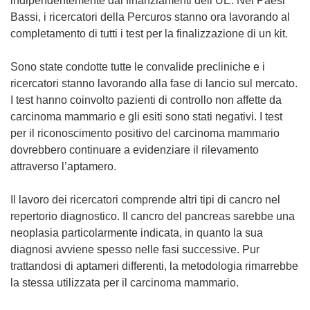
indipendentemente dai finanziamenti dell’UE. Nei Paesi
p
a
Bassi, i ricercatori della Percuros stanno ora lavorando al
r
p
completamento di tutti i test per la finalizzazione di un kit.
e
r
i
e
Sono state condotte tutte le convalide precliniche e i
n
i
ricercatori stanno lavorando alla fase di lancio sul mercato.
u
n
I test hanno coinvolto pazienti di controllo non affette da
n
u
carcinoma mammario e gli esiti sono stati negativi. I test
a
n
per il riconoscimento positivo del carcinoma mammario
n
a
dovrebbero continuare a evidenziare il rilevamento
u
n
attraverso l’aptamero.
o
u
v
o
Il lavoro dei ricercatori comprende altri tipi di cancro nel
a
v
repertorio diagnostico. Il cancro del pancreas sarebbe una
f
a
neoplasia particolarmente indicata, in quanto la sua
i
f
diagnosi avviene spesso nelle fasi successive. Pur
n
i
trattandosi di aptameri differenti, la metodologia rimarrebbe
e
n
la stessa utilizzata per il carcinoma mammario.
s
e