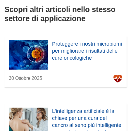
i
Scopri altri articoli nello stesso
n
settore di applicazione
e
s
t
r
Proteggere i nostri microbiomi
a
per migliorare i risultati delle
)
cure oncologiche
30 Ottobre 2025
L’intelligenza artificiale è la
chiave per una cura del
cancro al seno più intelligente