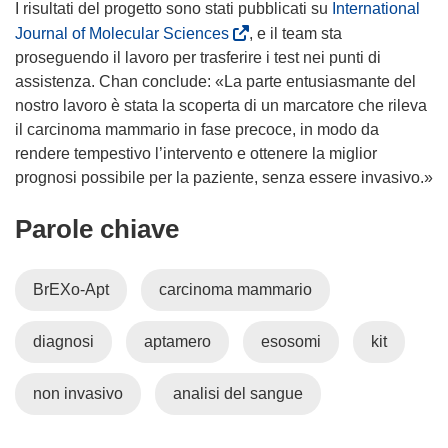
t
s
I risultati del progetto sono stati pubblicati su
International
r
t
(
Journal of Molecular Sciences
, e il team sta
a
r
s
proseguendo il lavoro per trasferire i test nei punti di
)
a
i
assistenza. Chan conclude: «La parte entusiasmante del
)
a
nostro lavoro è stata la scoperta di un marcatore che rileva
p
il carcinoma mammario in fase precoce, in modo da
r
rendere tempestivo l’intervento e ottenere la miglior
e
prognosi possibile per la paziente, senza essere invasivo.»
i
Parole chiave
n
u
n
BrEXo-Apt
carcinoma mammario
a
n
diagnosi
aptamero
esosomi
kit
u
o
v
non invasivo
analisi del sangue
a
f