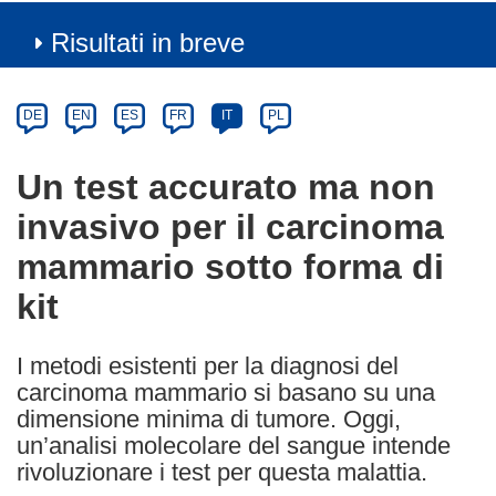
Risultati in breve
Article
Category
Article
DE
EN
ES
FR
IT
PL
available
in
Un test accurato ma non
the
invasivo per il carcinoma
following
languages:
mammario sotto forma di
kit
I metodi esistenti per la diagnosi del
carcinoma mammario si basano su una
dimensione minima di tumore. Oggi,
un’analisi molecolare del sangue intende
rivoluzionare i test per questa malattia.