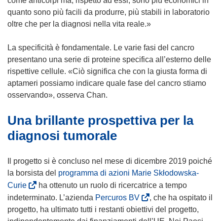
come anticorpi ma, rispetto ad essi, sono più economici in
o
n
quanto sono più facili da produrre, più stabili in laboratorio
v
a
oltre che per la diagnosi nella vita reale.»
a
n
f
u
La specificità è fondamentale. Le varie fasi del cancro
i
o
presentano una serie di proteine specifica all’esterno delle
n
v
rispettive cellule. «Ciò significa che con la giusta forma di
e
a
aptameri possiamo indicare quale fase del cancro stiamo
s
f
osservando», osserva Chan.
t
i
Una brillante prospettiva per la
r
n
a
e
diagnosi tumorale
)
s
t
Il progetto si è concluso nel mese di dicembre 2019 poiché
r
la borsista del
programma di azioni Marie Skłodowska-
a
(
Curie
ha ottenuto un ruolo di ricercatrice a tempo
)
s
(
indeterminato. L’azienda
Percuros BV
, che ha ospitato il
i
s
progetto, ha ultimato tutti i restanti obiettivi del progetto,
a
i