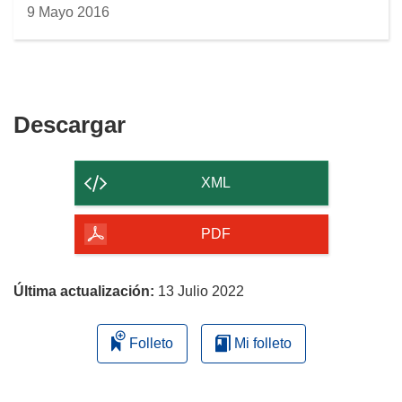
9 Mayo 2016
Descargar
Descargar
el
contenido
XML
de
la
PDF
página
Última actualización:
13 Julio 2022
Folleto
Mi folleto