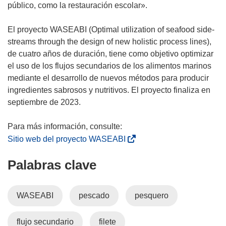
t
público, como la restauración escolar».
a
n
El proyecto WASEABI (Optimal utilization of seafood side-
a
streams through the design of new holistic process lines),
)
de cuatro años de duración, tiene como objetivo optimizar
el uso de los flujos secundarios de los alimentos marinos
mediante el desarrollo de nuevos métodos para producir
ingredientes sabrosos y nutritivos. El proyecto finaliza en
septiembre de 2023.
(
Sitio web del proyecto WASEABI
s
Palabras clave
e
a
b
WASEABI
pescado
pesquero
r
i
flujo secundario
filete
r