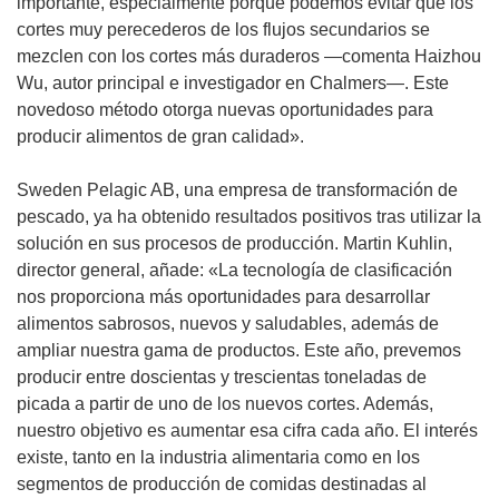
a
importante, especialmente porque podemos evitar que los
b
cortes muy perecederos de los flujos secundarios se
r
mezclen con los cortes más duraderos —comenta Haizhou
i
Wu, autor principal e investigador en Chalmers—. Este
r
novedoso método otorga nuevas oportunidades para
á
producir alimentos de gran calidad».
e
n
Sweden Pelagic AB, una empresa de transformación de
u
pescado, ya ha obtenido resultados positivos tras utilizar la
n
solución en sus procesos de producción. Martin Kuhlin,
a
director general, añade: «La tecnología de clasificación
n
nos proporciona más oportunidades para desarrollar
u
alimentos sabrosos, nuevos y saludables, además de
e
ampliar nuestra gama de productos. Este año, prevemos
v
producir entre doscientas y trescientas toneladas de
a
picada a partir de uno de los nuevos cortes. Además,
v
nuestro objetivo es aumentar esa cifra cada año. El interés
e
existe, tanto en la industria alimentaria como en los
n
segmentos de producción de comidas destinadas al