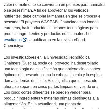
valor normalmente se convierten en piensos para animales
o se desestiman. A fin de aprovechar los valiosos
nutrientes, debe cambiar la manera en que se procesa el
pescado. El proyecto WASEABI, financiado con fondos
europeos, ha introducido soluciones tecnológicas para
producir ingredientes y productos nutricionales. Los
(
resultados
se publicaron en la revista «Food
s
Chemistry».
e
a
Los investigadores en la Universidad Tecnológica
b
Chalmers (Suecia), socia del proyecto, ha desarrollado
r
una tecnología de clasificación que obtiene cinco cortes
i
óptimos del pescado, como la cabeza, la cola y la espina
r
dorsal, además del filete. Eso significa que el pescado
á
ahora se separa en cinco partes limpias, en vez de una.
e
Los cinco cortes diferentes se pueden vender para
n
producir ingredientes y materias primas destinadas a la
u
alimentación. En la actualidad, una planta de