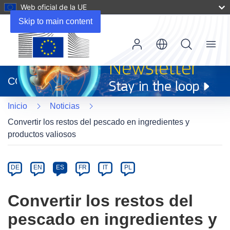
Web oficial de la UE
Skip to main content
Menu
(se
abrirá
CORDIS
en
una
Inicio
Noticias
nueva
ventana)
Convertir los restos del pescado en ingredientes y
productos valiosos
Article
Category
Article
DE
EN
ES
FR
IT
PL
available
in
Convertir los restos del
the
pescado en ingredientes y
following
languages: