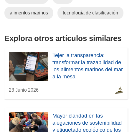
á
e
alimentos marinos
tecnología de clasificación
n
u
n
Explora otros artículos similares
a
n
u
Tejer la transparencia:
e
transformar la trazabilidad de
v
los alimentos marinos del mar
a
a la mesa
v
23 Junio 2026
e
n
t
a
Mayor claridad en las
n
alegaciones de sostenibilidad
a
y etiquetado ecológico de los