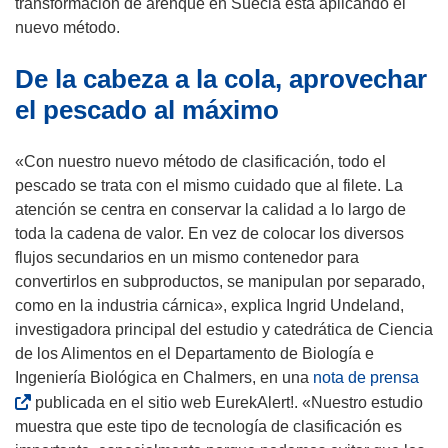
n
transformación de arenque en Suecia está aplicando el
a
nuevo método.
n
De la cabeza a la cola, aprovechar
u
e
el pescado al máximo
v
a
«Con nuestro nuevo método de clasificación, todo el
v
pescado se trata con el mismo cuidado que al filete. La
e
atención se centra en conservar la calidad a lo largo de
n
toda la cadena de valor. En vez de colocar los diversos
t
flujos secundarios en un mismo contenedor para
a
convertirlos en subproductos, se manipulan por separado,
n
como en la industria cárnica», explica Ingrid Undeland,
a
investigadora principal del estudio y catedrática de Ciencia
)
de los Alimentos en el Departamento de Biología e
(
Ingeniería Biológica en Chalmers, en una
nota de prensa
s
publicada en el sitio web EurekAlert!. «Nuestro estudio
e
muestra que este tipo de tecnología de clasificación es