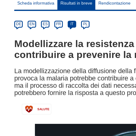
Scheda informativa
Risultati in breve
Rendicontazione
Article
Category
Article
DE
EN
ES
FR
IT
PL
available
in
Modellizzare la resistenza
the
contribuire a prevenire la
following
languages:
La modellizzazione della diffusione della
provoca la malaria potrebbe contribuire a c
ma il processo di raccolta dei dati necess
potrebbero fornire la risposta a questo pr
SALUTE