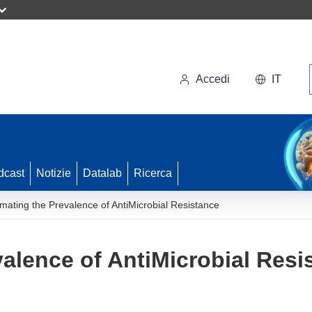
Accedi
IT
dcast
Notizie
Datalab
Ricerca
imating the Prevalence of AntiMicrobial Resistance
valence of AntiMicrobial Resi