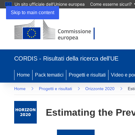
Un sito ufficiale dell’Unione europea
Come esserne sicuri?
Skip to main content
(si
apre
CORDIS - Risultati della ricerca dell’UE
in
una
nuova
Home
Pack tematici
Progetti e risultati
Video e po
finestra)
Home
Progetti e risultati
Orizzonte 2020
Est
Estimating the Pre