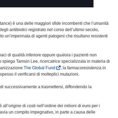
tance) è una delle maggiori sfide incombenti che l’umanità
egli antibiotici registrato nel corso dell’ultimo secolo,
to un’impennata di agenti patogeni che risultano resistenti
ci di qualità inferiore oppure qualora i pazienti non
o spiega Tamsin Lee, ricercatrice specializzata in materia di
(
ganizzazione
The Global Fund
, la farmacoresistenza in
s
pesso il verificarsi di molteplici mutazioni.
i
a
di successivamente a trasmettersi, diffondendo la
p
r
e
l’origine di costi nell’ordine dei milioni di euro per i
i
ttavia un compito impegnativo, in parte a causa delle
n