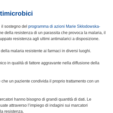
u
ntimicrobici
n
a
n
 il sostegno del
programma di azioni Marie Skłodowska-
u
ne della resistenza di un parassita che provoca la malaria, il
o
pato resistenza agli ultimi antimalarici a disposizione.
v
a
 della malaria resistente ai farmaci in diversi luoghi.
f
i
o in qualità di fattore aggravante nella diffusione della
n
e
s
e che un paziente condivida il proprio trattamento con un
t
r
a
rcatori hanno bisogno di grandi quantità di dati. Le
)
uate attraverso l’impiego di indagini sui marcatori
la resistenza.