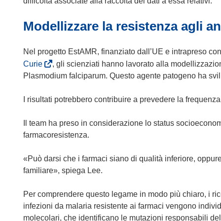
difficoltà associate alla raccolta dei dati a essa relativi.
u
Modellizzare la resistenza agli a
n
a
n
Nel progetto EstAMR, finanziato dall’UE e intrapreso con
u
(
Curie
, gli scienziati hanno lavorato alla modellizzazio
o
s
Plasmodium falciparum. Questo agente patogeno ha svilup
v
i
a
a
I risultati potrebbero contribuire a prevedere la frequenza
f
p
i
r
Il team ha preso in considerazione lo status socioeconomic
n
e
farmacoresistenza.
e
i
s
n
«Può darsi che i farmaci siano di qualità inferiore, oppur
t
u
familiare», spiega Lee.
r
n
a
a
Per comprendere questo legame in modo più chiaro, i rice
)
n
infezioni da malaria resistente ai farmaci vengono individ
u
molecolari, che identificano le mutazioni responsabili del