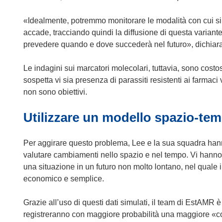
o
v
«Idealmente, potremmo monitorare le modalità con cui si v
a
accade, tracciando quindi la diffusione di questa variante
f
prevedere quando e dove succederà nel futuro», dichiar
i
n
Le indagini sui marcatori molecolari, tuttavia, sono costos
e
sospetta vi sia presenza di parassiti resistenti ai farmaci 
s
non sono obiettivi.
t
Utilizzare un modello spazio-te
r
a
)
Per aggirare questo problema, Lee e la sua squadra han
valutare cambiamenti nello spazio e nel tempo. Vi hanno 
una situazione in un futuro non molto lontano, nel quale il 
economico e semplice.
Grazie all’uso di questi dati simulati, il team di EstAMR è 
registreranno con maggiore probabilità una maggiore «c