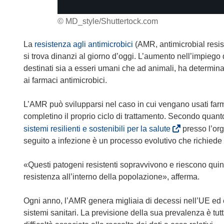
© MD_style/Shuttertock.com
La
resistenza agli antimicrobici
(AMR, antimicrobial resis
si trova dinanzi al giorno d’oggi. L’aumento nell’impiego d
destinati sia a esseri umani che ad animali, ha determina
ai farmaci antimicrobici.
L’AMR può svilupparsi nel caso in cui vengano usati farma
completino il proprio ciclo di trattamento. Secondo quant
(
sistemi resilienti e sostenibili per la salute
presso l’or
s
seguito a infezione è un processo evolutivo che richiede s
i
a
«Questi patogeni resistenti sopravvivono e riescono quin
p
resistenza all’interno della popolazione», afferma.
r
e
Ogni anno, l’AMR genera migliaia di decessi nell’UE ed è al
i
sistemi sanitari. La previsione della sua prevalenza è tu
n